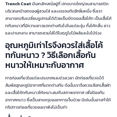
Trench Coat
มีเอกลักษณ์อยู่ที่ ปกขนาดใหญ่จนสามารถปิด
บริเวณหน้าอกของผู้สวมใส่ และบรรจบกับอีกฝั่งหนึ่ง ซึ่งเรา
สามารถปรับเปลี่ยนรูปทรงได้ด้วยเข็มขัดของเสื้อโค้ท เป็นเสื้อโค้
ทกันหนาวที่มีความยาวแตกต่างกันไปในแต่ละรุ่น ทั้งโค้ทสั้น ยาว
และปานกลาง สามารถสวมใส่ได้ในฤดูใบไม้ผลิและใบไม้ร่วง
อุณหภูมิเท่าไรจึงควรใส่เสื้อโค้
ทกันหนาว ? วิธีเลือกเสื้อกัน
หนาวให้เหมาะกับอากาศ
การท่องเที่ยวในแต่ละประเทศและช่วงเวลา นักท่องเที่ยวจะได้
สัมผัสอุณหภูมิอากาศที่แตกต่างกัน ดังนั้นเราจึงควรเลือกเสื้อผ้า
และเสื้อโค้ทกันหนาวให้เหมาะสมกับสภาพอากาศ เพื่อป้องกัน
อากาศหนาว ซึ่งเป็นสาเหตุของอาการเจ็บป่วย มิเช่นนั้นอาจทำให้
ทริปการท่องเที่ยวของเราพังไม่เป็นท่า