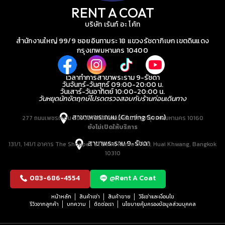
RENT A COAT
บริษัท เร้นท์ อะ โค้ท
สำนักงานใหญ่ 99/9 ซอยอินทามระ 18 แขวงรัชดาภิเษก เขตดินแดง
กรุงเทพมหานคร 10400
เวลาทำการสาขาพระราม 9-รัชดา
วันจันทร์-วันศุกร์ 09:00-20:00 น.
วันเสาร์-วันอาทิตย์ 10:00-20:00 น.
วันหยุดนักขัตฤกษ์โปรดตรวจสอบกับร้านก่อนเดินทาง
สาขาเพชรเกษม (Coming Soon)
277 ถนนเพชรเกษม แขวงบางหว้า เขตภาษีเจริญ กรุงเทพมหานคร 10160
ยังไม่เปิดให้บริการ
สาขาพระราม 9-รัชดา
131/1, 141/1 อาคาร The Shoppes at Belle, Rama IX Rd, Huai Khwang, Bangkok
10310
083-686-4554
@Rent A Coat
หน้าหลัก
สินค้าเช่า
สินค้าขาย
วิธีเช่าและเงื่อนไข
รีวิวจากลูกค้า
บทความ
ติดต่อเรา
นโยบายคุ้มครองข้อมูลส่วนบุคคล