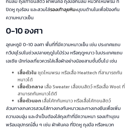
กันลม ถุงเท้าขนสัตว์ ผ้าพันคอ ถุงมือกันลม หมวกไหมพรม ที่
ปิดหู ถุงร้อน และสวมใส่
รองเท้าลุยหิมะ
บุขนด้านในเพื่อป้องกัน
ความหนาวเย็น
0-10 องศา
อุณหภูมิ 0-10 องศา พื้นที่ที่มีความหนาวเย็น เช่น ประเทศแถบ
ทวีปยุโรปในช่วงปลายฤดูใบไม้ร่วง หรือฤดูหนาว ในประเทศแถบ
เอเชีย นักท่องเที่ยวควรใส่เสื้อผ้าอย่างน้อยสามชั้นขึ้นไป เช่น
เสื้อตัวใน
ชุดไหมพรม หรือเสื้อ Heattech ที่สามารถกัน
หนาวได้
เสื้อตัวกลาง
เสื้อ Sweater เสื้อขนสัตว์ หรือเสื้อ Wool ที่
สามารถกันหนาวได้ดี
เสื้อตัวนอก
เสื้อโค้ทกันหนาว หรือเสื้อโค้ทขนสัตว์
ส่วนกางเกงควรสวมใส่กางเกงกันหนาวและกางเกงยีนเพื่อเพิ่ม
ความอบอุ่น และจำเป็นต้องใส่ถุงเท้าที่มีความหนา รองเท้าบุขน
พร้อมอุปกรณ์อื่น ๆ เช่น ผ้าพันคอ ที่ปิดหู ถุงมือ หรือหมวก