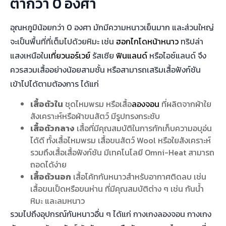
ต่ำกว่า 0 องศา
อุณหภูมิน้อยกว่า 0 องศา มักมีความหนาวเย็นมาก และส่วนใหญ่
จะเป็นพื้นที่ที่เต็มไปด้วยหิมะ เช่น
ฮอกไกโดหน้าหนาว
ทริปล่า
แสงเหนือใน
เที่ยวนอร์เวย์
รัสเซีย
ฟินแลนด์
หรือไอซ์แลนด์ จึง
ควรสวมเสื้ออย่างน้อยสามชั้น หรือสามารถเสริมเสื้อฟังก์ชัน
เข้าไปได้ตามต้องการ ได้แก่
เสื้อตัวใน
ชุดไหมพรม หรือเสื้อ
ลองจอน
ที่ผลิตจากผ้าใย
สังเคราะห์หรือผ้าขนสัตว์ มีรูปทรงกระชับ
เสื้อตัวกลาง
เสื้อที่มีคุณสมบัติในการกักเก็บความอบุอ่น
ได้ดี ทั้งเสื้อไหมพรม เสื้อขนสัตว์ Wool หรือใยสังเคราะห์
รวมถึงเสื้อเสื้อฟังก์ชัน มีเทคโนโลยี Omni-Heat สามารถ
ถอดได้ง่าย
เสื้อตัวนอก
เสื้อโค้ทกันหนาวสำหรับอากาศติดลบ เช่น
เสื้อขนเป็ดหรือขนห่าน ที่มีคุณสมบัติต่าง ๆ เช่น กันน้ำ
หิมะ และลมหนาว
รวมไปถึงอุปกรณ์กันหนาวอื่น ๆ ได้แก่ กางเกงลองจอน กางเกง