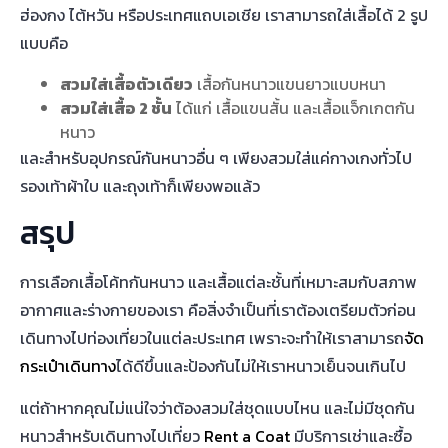
ฮ่องกง ไต้หวัน หรือประเทศแถบเอเชีย เราสามารถใส่เสื้อได้ 2 รูป
แบบคือ
สวมใส่เสื้อตัวเดียว
เสื้อกันหนาวแขนยาวแบบหนา
สวมใส่เสื้อ 2 ชั้น
ได้แก่ เสื้อแขนสั้น และเสื้อแจ็กเกตกัน
หนาว
และสำหรับอุปกรณ์กันหนาวอื่น ๆ เพียงสวมใส่แค่กางเกงทั่วไป
รองเท้าผ้าใบ และถุงเท้าก็เพียงพอแล้ว
สรุป
การเลือกเสื้อโค้ทกันหนาว และเสื้อแต่ละชั้นที่เหมาะสมกับสภาพ
อากาศและร่างกายของเรา คือสิ่งจำเป็นที่เราต้องเตรียมตัวก่อน
เดินทางไปท่องเที่ยวในแต่ละประเทศ เพราะจะทำให้เราสามารถ
จัด
กระเป๋าเดินทาง
ได้ดีขึ้นและป้องกันไม่ให้เราหนาวเย็นจนเกินไป
แต่ถ้าหากคุณไม่แน่ใจว่าต้องสวมใส่ชุดแบบไหน และไม่มีชุดกัน
หนาวสำหรับเดินทางไปเที่ยว
Rent a Coat
มีบริการเช่าและซื้อ