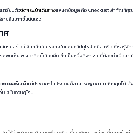
รเตรียมตัว
จัดกระเป๋าเดินทาง
และหาข้อมูล คือ Checklist สำคัญที่คุณ
้ราบรื่นมากขึ้นนั่นเอง
เทศ
กรนอร์เวย์ คือหนึ่งในประเทศในแถบทวีปยุโรปเหนือ หรือ ที่เรารู้จักกั
ารถพบเห็น พระอาทิตย์เที่ยงคืน ซึ่งเป็นหนึ่งกิจกรรมที่ต้องทำเมื่อมาเท
าษานอร์เวย์
แต่ประชากรในประเทศก็สามารถพูดภาษาอังกฤษได้ ดังนั้
่น ๆ ในทวีปยุโรป
0 วัน ใช้สำหรับการเดินทางเพื่อธุรกิจ เยี่ยมเยียน และท่องเที่ยวนอร์เวย์