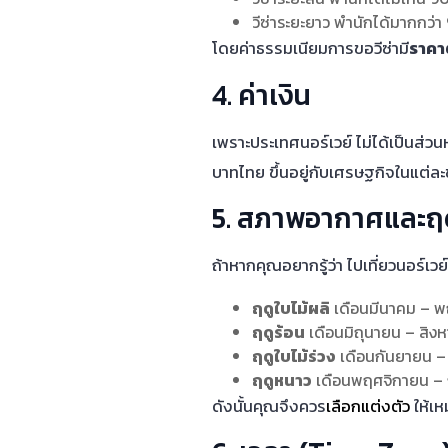
วีซ่าระยะยาว พำนักได้มากกว่
โดยค่าธรรมเนียมการขอวีซ่ามี
ราคา
4. ค่าเงิน
เพราะประเทศนอร์เวย์ ไม่ได้เป็นส่
บาทไทย ขึ้นอยู่กับเศรษฐกิจในแต่ละ
5. สภาพอากาศและฤ
ถ้าหากคุณอยากรู้ว่า ไปเที่ยวนอร์เว
ฤดูใบไม้ผลิ
เดือนมีนาคม – พฤ
ฤดูร้อน
เดือนมิถุนายน – สิงห
ฤดูใบไม้ร่วง
เดือนกันยายน – 
ฤดูหนาว
เดือนพฤศจิกายน – กุ
ดังนั้นคุณจึงควร
เลือกแต่งตัว
ให้เห