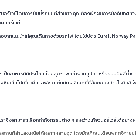
นอร์เวย์โดยการขับขี่รถยนต์ส่วนตัว คุณต้องฝึกฝนการบังคับทิศทาง
ศนอร์เวย์
ยากแนะนำให้คุณเดินทางด้วยรถไฟ โดยใช้บัตร Eurail Norway Pas
กเป็นอาหารที่มีประโยชน์ต่อสุขภาพอย่าง เมนูปลา หรือขนมปังสีน้ำ
ิมเมื่อไปเที่ยวคือ เลฟซ่า แผ่นมันฝรั่งบดที่มีลักษณะคล้ายโรตี เสิร์ฟ
เราจึงสามารถเลือกทำกิจกรรมต่าง ๆ ระหว่างเที่ยวนอร์เวย์ได้อย่าง
สถานที่ล่าแสงเหนือได้หลากหลายจุด โดยมักเกิดในเดือนพฤศจิกายน