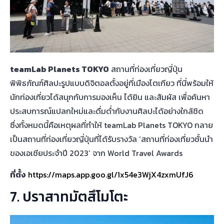
teamLab Planets TOKYO
สถานที่ท่องเที่ยวญี่ปุ่น
พิพิธภัณฑ์ศิลปะรูปแบบดิจิตอลตั้งอยู่ที่เมืองโตเกียว ที่นี่พร้อมให้
นักท่องเที่ยวได้สนุกกับการมองเห็น ได้ยิน และสัมผัส เพื่อค้นหา
ประสบการณ์แปลกใหม่และดื่มด่ำกับงานศิลปะได้อย่างใกล้ชิด
ซึ่งทั้งหมดนี้คือเหตุผลที่ทำให้ teamLab Planets TOKYO กลาย
เป็นสถานที่ท่องเที่ยวญี่ปุ่นที่ได้รับรางวัล ‘สถานที่ท่องเที่ยวชั้นนำ
ของเอเชียประจำปี 2023’ จาก World Travel Awards
ที่ตั้ง
https://maps.app.goo.gl/1x54e3WjX4zxmUfJ6
7. ปราสาทมัตสึโมโตะ