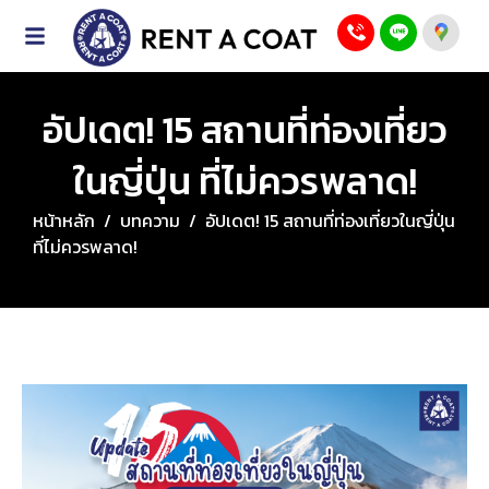
อัปเดต! 15 สถานที่ท่องเที่ยว
ในญี่ปุ่น ที่ไม่ควรพลาด!
หน้าหลัก
/
บทความ
/
อัปเดต! 15 สถานที่ท่องเที่ยวในญี่ปุ่น
ที่ไม่ควรพลาด!