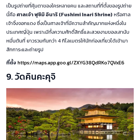
เป็นรูปถ่ายที่คุ้นตาของใครหลายคน และสถานที่ที่ตั้งของรูปถ่าย
นี้คือ
ศาลเจ้า ฟุชิมิ อินาริ (Fushimi Inari Shrine)
หรือศาล
เจ้าจิ้งจอกแดง ซึ่งเป็นศาลเจ้าที่มีความสำคัญมากแห่งหนึ่งใน
ประเทศญี่ปุ่น เพราะมีทั้งความศักดิ์สิทธิ์และสวยงามของเสานับ
หมื่นต้นที่ ยาวรวมกันกว่า 4 กิโลเมตรให้นักท่องเที่ยวได้เข้ามา
สักการะและถ่ายรูป
ที่ตั้ง
https://maps.app.goo.gl/ZXYG38QdRKo7QVxE6
9. วัดคินคะคุจิ