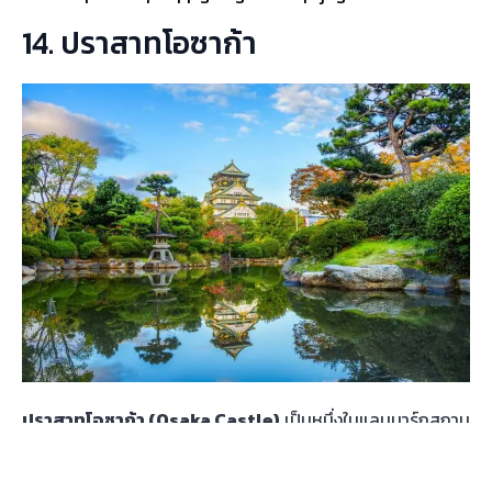
14. ปราสาทโอซาก้า
ปราสาทโอซาก้า (Osaka Castle)
เป็นหนึ่งในแลนมาร์กสถาน
ที่ท่องเที่ยวญี่ปุ่น จังหวัดในโอซาก้าที่สำคัญทางประวัติศาสตร์
ของประเทศญี่ปุ่น เพราะปราสาทแห่งนี้มีประวัติความเป็นมายา