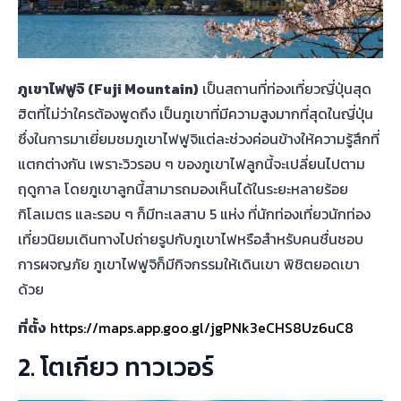
ภูเขาไฟฟูจิ (Fuji Mountain)
เป็นสถานที่ท่องเที่ยวญี่ปุ่นสุด
ฮิตที่ไม่ว่าใครต้องพูดถึง เป็นภูเขาที่มีความสูงมากที่สุดในญี่ปุ่น
ซึ่งในการมาเยี่ยมชมภูเขาไฟฟูจิแต่ละช่วงค่อนข้างให้ความรู้สึกที่
แตกต่างกัน เพราะวิวรอบ ๆ ของภูเขาไฟลูกนี้จะเปลี่ยนไปตาม
ฤดูกาล โดยภูเขาลูกนี้สามารถมองเห็นได้ในระยะหลายร้อย
กิโลเมตร และรอบ ๆ ก็มีทะเลสาบ 5 แห่ง ที่นักท่องเที่ยวนักท่อง
เที่ยวนิยมเดินทางไปถ่ายรูปกับภูเขาไฟหรือสำหรับคนชื่นชอบ
การผจญภัย ภูเขาไฟฟูจิก็มีกิจกรรมให้เดินเขา พิชิตยอดเขา
ด้วย
ที่ตั้ง
https://maps.app.goo.gl/jgPNk3eCHS8Uz6uC8
2. โตเกียว ทาวเวอร์