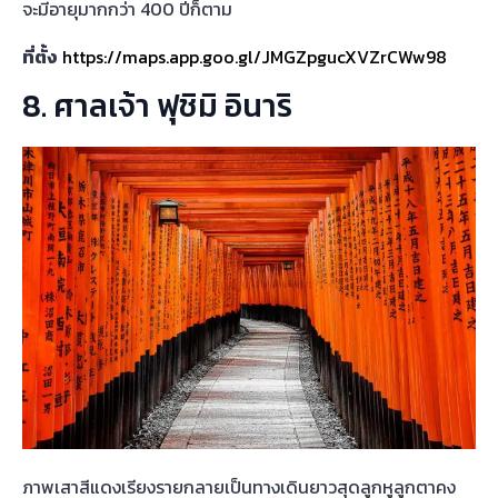
จะมีอายุมากกว่า 400 ปีก็ตาม
ที่ตั้ง
https://maps.app.goo.gl/JMGZpgucXVZrCWw98
8. ศาลเจ้า ฟุชิมิ อินาริ
ภาพเสาสีแดงเรียงรายกลายเป็นทางเดินยาวสุดลูกหูลูกตาคง