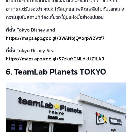
แตกต่างกันบ้างเล็กน้อยในแง่ของเครื่องเล่น ร้านค้า และร้าน
อาหาร แต่รับรองว่า คุณจะได้สนุกและเพลิดเพลินไปกับโลกแห่ง
ความสุขในสถานที่ท่องเที่ยวญี่ปุ่นแห่งนี้อย่างแน่นอน
ที่ตั้ง
Tokyo Disneyland
https://maps.app.goo.gl/3WANbjQAorpW2Vtf7
ที่ตั้ง
Tokyo Disney Sea
https://maps.app.goo.gl/S7zkaYGMLdkUZ1LA9
6. TeamLab Planets TOKYO