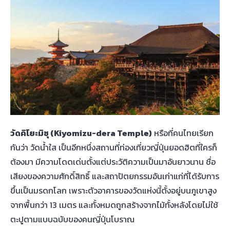
วัดคิโยะมิซุ (Kiyomizu-dera Temple)
หรือที่คนไทยเรียก
กันว่า วัดน้ำใส เป็นอีกหนึ่งสถานที่ท่องเที่ยวญี่ปุ่นยอดฮิตที่ใครก็
ต้องมา มีความโดดเด่นตั้งแต่ประวัติความเป็นมาอันยาวนาน ชื่อ
เสียงของความศักดิ์สิทธิ์ และสถาปัตยกรรมอันเก่าแก่ที่ได้รับการ
ขึ้นเป็นมรดกโลก เพราะตัวอาคารของวัดแห่งนี้ตั้งอยู่บนภูเขาสูง
จากพื้นกว่า 13 เมตร และทั้งหมดถูกสร้างจากไม้ทั้งหลังโดยไม่ใช้
ตะปูตามแบบฉบับของคนญี่ปุ่นโบราณ