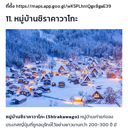
ที่ตั้ง
https://maps.app.goo.gl/wK5PLhniQgx8gaE39
11. หมู่บ้านชิราคาวาโกะ
หมู่บ้านชิราคาวาโกะ (Shirakawago)
หมู่บ้านเก่าแก่ของ
ประเทศญี่ปุ่นที่ถูกอนุรักษ์ไว้อย่างยาวนานกว่า 200-300 ปี มี