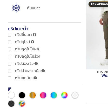
R24WEU00
กันหนาว
ทริปแนะนำ
ทริปขึ้นเขา
ทริปยุโรป
ทริปฤดูใบไม้ผลิ
ทริปฤดูใบไม้ร่วง
ทริปล่องเรือ
ทริปล่าแสงเหนือ
กางเก
Wea
ทริปลุยหิมะ
ทริปสกี
สี
ทริปเดินป่า
ทริปแฟชั่น พอเทรด