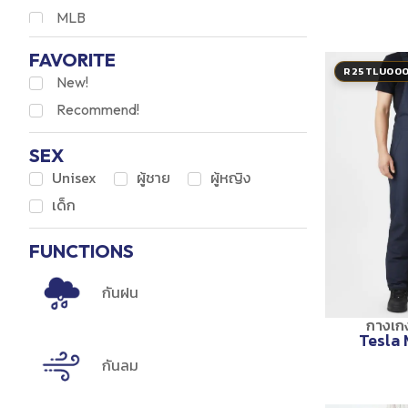
MLB
Nike
FAVORITE
Moonboot
R25TLU00
New!
Ecco
Recommend!
Camper
SEX
Superdry
Unisex
ผู้ชาย
ผู้หญิง
Oakley
เด็ก
SAGA Fox
FUNCTIONS
กันฝน
กางเก
Tesla 
กันลม