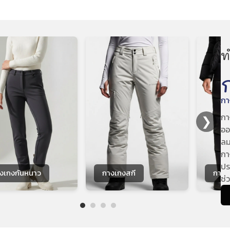
ท
กา
กา
❯
ออ
ลม
กา
ปร
งเกงกันหนาว
กางเกงสกี
กางเ
ช่