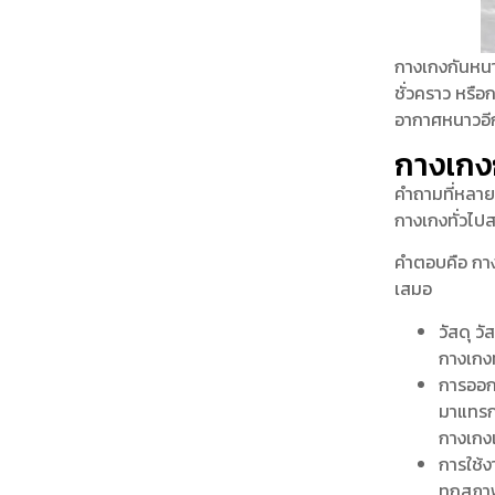
กางเกงกันหนาว
ชั่วคราว หรือ
อากาศหนาวอี
กางเกงก
คำถามที่หลาย
กางเกงทั่วไป
คำตอบคือ กางเ
เสมอ
วัสดุ ว
กางเกงท
การออกแ
มาแทรก
กางเกงเ
การใช้ง
ทุกสภาพ