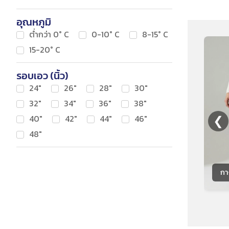
อุณหภูมิ
ต่ำกว่า 0° C
0-10° C
8-15° C
15-20° C
รอบเอว (นิ้ว)
24"
26"
28"
30"
32"
34"
36"
38"
❮
40"
42"
44"
46"
48"
กา