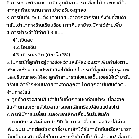
2. การเช่าจะมีราคาตามวัน ลูกค้าสามารถเลือกได้ว่าจะเช่ากี่วัน
หากลูกค้าเช่านานราคาเช่าต่อวันจะถูกลง
3. การนับวัน จะนับตั้งแต่วันที่สินค้าออกจากร้าน ถึงวันที่สินค้า
กลับเข้ามาทางร้านเรียบร้อย หากคืนล่าช้าจะมีค่าใช้จ่ายเพิ่ม
4. การชำระค่าใช้จ่ายมี 3 แบบ
4.1. เงินสด
4.2. โอนเงิน
4.3. บัตรเครดิต (มีชาร์จ 3%)
5. ในกรณีที่ลูกค้าอยู่ต่างจังหวัดและให้ส่ง จะบวกเพิ่มค่าส่งตาม
จริงและหักจากค่าประกันที่จะได้คืน / ในกรณีที่ลูกค้าอยู่กรุงเทพ
และปริมณฑลจะให้ส่ง ลูกค้าสามารถส่งแมสเซ็นเจอร์ให้เข้ามารับ
ที่ร้านแล้วชำระเงินปลายทางจากลูกค้า โดยลูกค้ายืนยันตัวตน
ผ่านทางไลน์
6. ลูกค้าตรวจสอบสินค้าในวันที่ตกลงเช่าก่อนชำระ เนื่องจาก
สินค้าตกลงเช่าแล้วไม่สามารถยกเลิกหรือเปลี่ยนแปลงได้
7. กรณีมีการเปลี่ยนแปลง/ยกเลิก/เลื่อนวันรับสินค้า
– หากมีการแจ้งล่วงหน้า 90 วัน การเปลี่ยนแปลงมีค่าใช้จ่าย
เพิ่ม 500 บาทต่อตัว ต่อครั้ง/ยกเลิกได้รับค่าซักคืนหรือสามารถ
เก็บเป็นเครดิตเพื่อใช้ในการเช่าครั้งถัดไปได้เต็มจำนวน/เลื่อนวัน