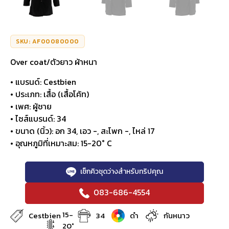
SKU: AF00080000
Over coat/ตัวยาว ผ้าหนา
• แบรนด์: Cestbien
• ประเภท: เสื้อ (เสื้อโค้ท)
• เพศ: ผู้ชาย
• ไซส์แบรนด์: 34
• ขนาด (นิ้ว): อก 34, เอว -, สะโพก -, ไหล่ 17
• อุณหภูมิที่เหมาะสม: 15-20° C
เช็กคิวชุดว่างสำหรับทริปคุณ
083-686-4554
15-
Cestbien
34
ดำ
กันหนาว
20°