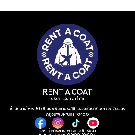
RENT A COAT
บริษัท เร้นท์ อะ โค้ท
สำนักงานใหญ่ 99/9 ซอยอินทามระ 18 แขวงรัชดาภิเษก เขตดินแดง
กรุงเทพมหานคร 10400
เวลาทำการสาขาพระราม 9-รัชดา
วันจันทร์-วันศุกร์ 09:00-19:00 น.