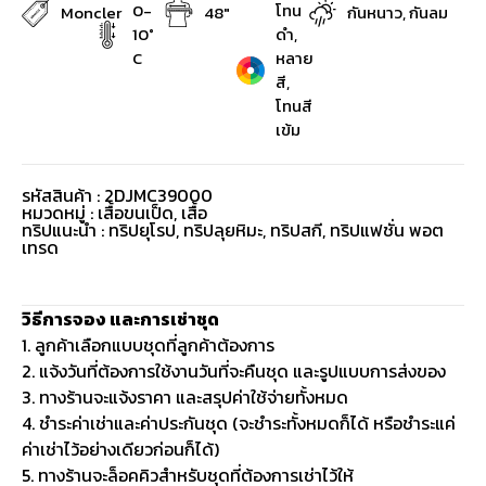
0-
โทน
Moncler
48"
กันหนาว, กันลม
10°
ดำ,
C
หลาย
สี,
โทนสี
เข้ม
รหัสสินค้า : 2DJMC39000
หมวดหมู่ :
เสื้อขนเป็ด
,
เสื้อ
ทริปแนะนำ : ทริปยุโรป, ทริปลุยหิมะ, ทริปสกี, ทริปแฟชั่น พอต
เทรด
วิธีการจอง และการเช่าชุด
1. ลูกค้าเลือกแบบชุดที่ลูกค้าต้องการ
2. แจ้งวันที่ต้องการใช้งานวันที่จะคืนชุด และรูปแบบการส่งของ
3. ทางร้านจะแจ้งราคา และสรุปค่าใช้จ่ายทั้งหมด
4. ชำระค่าเช่าและค่าประกันชุด (จะชำระทั้งหมดก็ได้ หรือชำระแค่
ค่าเช่าไว้อย่างเดียวก่อนก็ได้)
5. ทางร้านจะล็อคคิวสำหรับชุดที่ต้องการเช่าไว้ให้