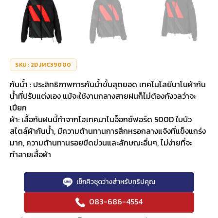
SKU: 2DJMC39000
กันน้ำ : ประสิทธิภาพการกันน้ำขั้นสุดยอด เทคโนโลยีนาโนผ้ากัน
น้ำที่ปรับแต่งเอง แม้จะใช้งานกลางสายฝนก็ไม่ต้องกังวลว่าจะ
เปียก
ผ้า: เสื้อกันฝนนี้ทำจากไฮเทคนาโนอ็อกซ์ฟอร์ด 500D ใบบัว
สไตล์ผ้ากันน้ำ, มีความต้านทานการสึกหรอกลางแจ้งที่แข็งแกร่ง
มาก, ความต้านทานรอยขีดข่วนและลักษณะอื่นๆ, ไม่ง่ายที่จะ
ทำลายเสื้อผ้า
เช็กคิวชุดว่างสำหรับทริปคุณ
083-686-4554