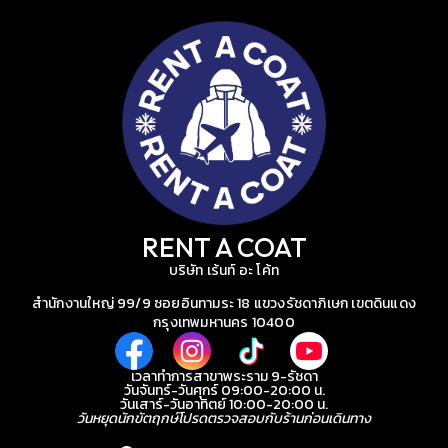
RENT A COAT
บริษัท เร้นท์ อะ โค้ท
สำนักงานใหญ่ 99/9 ซอยอินทามระ 18 แขวงรัชดาภิเษก เขตดินแดง
กรุงเทพมหานคร 10400
เวลาทำการสาขาพระราม 9-รัชดา
วันจันทร์-วันศุกร์ 09:00-20:00 น.
วันเสาร์-วันอาทิตย์ 10:00-20:00 น.
วันหยุดนักขัตฤกษ์โปรดตรวจสอบกับร้านก่อนเดินทาง