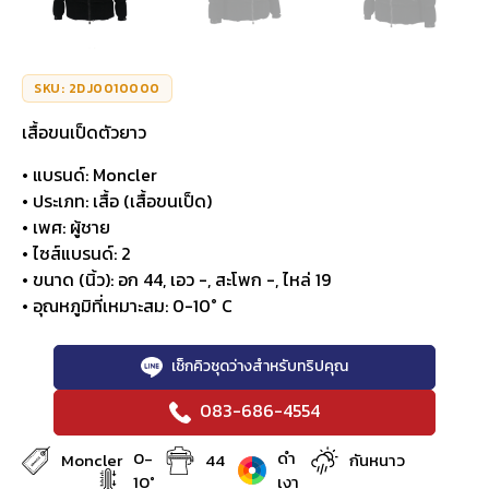
SKU: 2DJ0010000
เสื้อขนเป็ดตัวยาว
• แบรนด์: Moncler
• ประเภท: เสื้อ (เสื้อขนเป็ด)
• เพศ: ผู้ชาย
• ไซส์แบรนด์: 2
• ขนาด (นิ้ว): อก 44, เอว -, สะโพก -, ไหล่ 19
• อุณหภูมิที่เหมาะสม: 0-10° C
เช็กคิวชุดว่างสำหรับทริปคุณ
083-686-4554
0-
ดำ
Moncler
44
กันหนาว
10°
เงา