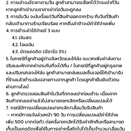
2. การเช่าจะมีราคาตามวัน ลูกค้าสามารถเลือกได้ว่าจะเช่ากี่วัน
หากลูกค้าเช่านานราคาเช่าต่อวันจะถูกลง
3. การนับวัน จะนับตั้งแต่วันที่สินค้าออกจากร้าน ถึงวันที่สินค้า
กลับเข้ามาทางร้านเรียบร้อย หากคืนล่าช้าจะมีค่าใช้จ่ายเพิ่ม
4. การชำระค่าใช้จ่ายมี 3 แบบ
4.1. เงินสด
4.2. โอนเงิน
4.3. บัตรเครดิต (มีชาร์จ 3%)
5. ในกรณีที่ลูกค้าอยู่ต่างจังหวัดและให้ส่ง จะบวกเพิ่มค่าส่งตาม
จริงและหักจากค่าประกันที่จะได้คืน / ในกรณีที่ลูกค้าอยู่กรุงเทพ
และปริมณฑลจะให้ส่ง ลูกค้าสามารถส่งแมสเซ็นเจอร์ให้เข้ามารับ
ที่ร้านแล้วชำระเงินปลายทางจากลูกค้า โดยลูกค้ายืนยันตัวตน
ผ่านทางไลน์
6. ลูกค้าตรวจสอบสินค้าในวันที่ตกลงเช่าก่อนชำระ เนื่องจาก
สินค้าตกลงเช่าแล้วไม่สามารถยกเลิกหรือเปลี่ยนแปลงได้
7. กรณีมีการเปลี่ยนแปลง/ยกเลิก/เลื่อนวันรับสินค้า
– หากมีการแจ้งล่วงหน้า 90 วัน การเปลี่ยนแปลงมีค่าใช้จ่าย
เพิ่ม 500 บาทต่อตัว ต่อครั้ง/ยกเลิกได้รับค่าซักคืนหรือสามารถ
เก็บเป็นเครดิตเพื่อใช้ในการเช่าครั้งถัดไปได้เต็มจำนวน/เลื่อนวัน