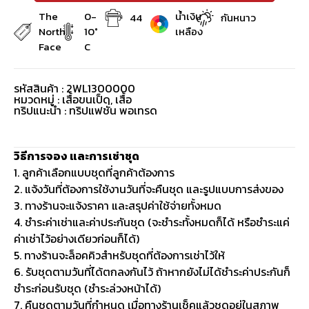
The
0-
น้ำเงิน
44
กันหนาว
North
10°
เหลือง
Face
C
รหัสสินค้า : 2WL1300000
หมวดหมู่ :
เสื้อขนเป็ด
,
เสื้อ
ทริปแนะนำ : ทริปแฟชั่น พอเทรด
วิธีการจอง และการเช่าชุด
1. ลูกค้าเลือกแบบชุดที่ลูกค้าต้องการ
2. แจ้งวันที่ต้องการใช้งานวันที่จะคืนชุด และรูปแบบการส่งของ
3. ทางร้านจะแจ้งราคา และสรุปค่าใช้จ่ายทั้งหมด
4. ชำระค่าเช่าและค่าประกันชุด (จะชำระทั้งหมดก็ได้ หรือชำระแค่
ค่าเช่าไว้อย่างเดียวก่อนก็ได้)
5. ทางร้านจะล็อคคิวสำหรับชุดที่ต้องการเช่าไว้ให้
6. รับชุดตามวันที่ได้ตกลงกันไว้ ถ้าหากยังไม่ได้ชำระค่าประกันก็
ชำระก่อนรับชุด (ชำระล่วงหน้าได้)
7. คืนชุดตามวันที่กำหนด เมื่อทางร้านเช็คแล้วชุดอยู่ในสภาพ