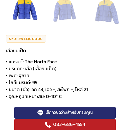
SKU: 2WL1300000
เสื้อขนเป็ด
• แบรนด์: The North Face
• ประเภท: เสื้อ (เสื้อขนเป็ด)
• เพศ: ผู้ชาย
• ไซส์แบรนด์: 95
• ขนาด (นิ้ว): อก 44, เอว -, สะโพก -, ไหล่ 21
• อุณหภูมิที่เหมาะสม: 0-10° C
เช็กคิวชุดว่างสำหรับทริปคุณ
083-686-4554