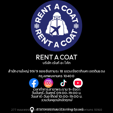
RENT A COAT
บริษัท เร้นท์ อะ โค้ท
สำนักงานใหญ่ 99/9 ซอยอินทามระ 18 แขวงรัชดาภิเษก เขตดินแดง
กรุงเทพมหานคร 10400
เวลาทำการสาขาพระราม 9-รัชดา
วันจันทร์-วันศุกร์ 09:00-19:00 น.
วันเสาร์-วันอาทิตย์ 10:00-19:00 น.
รวมวันหยุดนักขัตฤกษ์
สาขาเพชรเกษม (Coming Soon)
277 ถนนเพชรเกษม แขวงบางหว้า เขตภาษีเจริญ กรุงเทพมหานคร 10160