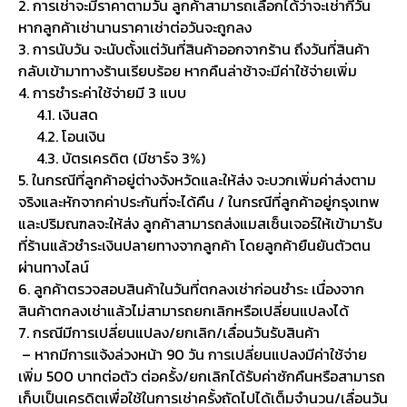
2. การเช่าจะมีราคาตามวัน ลูกค้าสามารถเลือกได้ว่าจะเช่ากี่วัน
หากลูกค้าเช่านานราคาเช่าต่อวันจะถูกลง
3. การนับวัน จะนับตั้งแต่วันที่สินค้าออกจากร้าน ถึงวันที่สินค้า
กลับเข้ามาทางร้านเรียบร้อย หากคืนล่าช้าจะมีค่าใช้จ่ายเพิ่ม
4. การชำระค่าใช้จ่ายมี 3 แบบ
4.1. เงินสด
4.2. โอนเงิน
4.3. บัตรเครดิต (มีชาร์จ 3%)
5. ในกรณีที่ลูกค้าอยู่ต่างจังหวัดและให้ส่ง จะบวกเพิ่มค่าส่งตาม
จริงและหักจากค่าประกันที่จะได้คืน / ในกรณีที่ลูกค้าอยู่กรุงเทพ
และปริมณฑลจะให้ส่ง ลูกค้าสามารถส่งแมสเซ็นเจอร์ให้เข้ามารับ
ที่ร้านแล้วชำระเงินปลายทางจากลูกค้า โดยลูกค้ายืนยันตัวตน
ผ่านทางไลน์
6. ลูกค้าตรวจสอบสินค้าในวันที่ตกลงเช่าก่อนชำระ เนื่องจาก
สินค้าตกลงเช่าแล้วไม่สามารถยกเลิกหรือเปลี่ยนแปลงได้
7. กรณีมีการเปลี่ยนแปลง/ยกเลิก/เลื่อนวันรับสินค้า
– หากมีการแจ้งล่วงหน้า 90 วัน การเปลี่ยนแปลงมีค่าใช้จ่าย
เพิ่ม 500 บาทต่อตัว ต่อครั้ง/ยกเลิกได้รับค่าซักคืนหรือสามารถ
เก็บเป็นเครดิตเพื่อใช้ในการเช่าครั้งถัดไปได้เต็มจำนวน/เลื่อนวัน