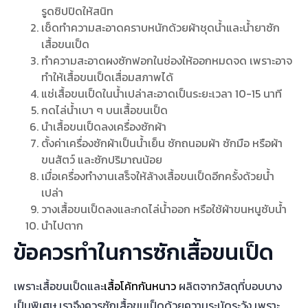
รูดซิปปิดให้สนิท
เช็ดทำความสะอาดคราบหนักด้วยผ้าชุดน้ำและน้ำยาซัก
เสื้อขนเป็ด
ทำความสะอาดผงซักฟอกในช่องให้ออกหมดจด เพราะอาจ
ทำให้เสื้อขนเป็ดเสื่อมสภาพได้
แช่เสื้อขนเป็ดในน้ำเปล่าสะอาดเป็นระยะเวลา 10-15 นาที
กดไล่น้ำเบา ๆ บนเสื้อขนเป็ด
นำเสื้อขนเป็ดลงเครื่องซักผ้า
ตั้งค่าเครื่องซักผ้าเป็นน้ำเย็น ซักถนอมผ้า ซักมือ หรือผ้า
ขนสัตว์ และซักปริมาณน้อย
เมื่อเครื่องทำงานเสร็จให้ล้างเสื้อขนเป็ดอีกครั้งด้วยน้ำ
เปล่า
วางเสื้อขนเป็ดลงและกดไล่น้ำออก หรือใช้ผ้าขนหนูซับน้ำ
นำไปตาก
ข้อควรทำในการซักเสื้อขนเป็ด
เพราะเสื้อขนเป็ดและ
เสื้อโค้ทกันหนาว
ผลิตจากวัสดุที่บอบบาง
เป็นพิเศษ เราจึงควรซักเสื้อขนเป็ดด้วยความระมัดระวัง เพราะ