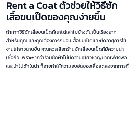
Rent a Coat ตัวช่วยให้วิธีซัก
เสื้อขนเป็ดของคุณง่ายขึ้น
ถ้าหากวิธีซักเสื้อขนเป็ดที่เราได้เล่าไปข้างต้นเป็นเรื่องยาก
สำหรับคุณ และคุณต้องการถนอมเสื้อขนเป็ดและยืดอายุการใช้
งานให้ยาวนานขึ้น คุณควรเลือกร้านซักเสื้อขนเป็ดที่มีความน่า
เชื่อถือ เพราะหากว่าร้านซักผ้าไม่มีความเชี่ยวชาญมากเพียงพอ
และนำไปซักในน้ำ ก็อาจทำให้ความอบอุ่นของเสื้อลดลงจากการที่
เสียไขมันในขนเป็ดไปนั่นเอง
Rent a Coat คือ
ร้านเช่าเสื้อกันหนาว
ที่ซักเสื้อขนเป็ดและเสื้อผ้า
สำหรับอากาศหนาวมากมายทุกตัวในร้าน ด้วยทีมงานมืออาชีพ
เมื่อเช่ากับเราสบายใจได้เลยว่าจะได้ใส่เสื้อผ้าที่สะอาดทุกตัว เรามี
ทั้งให้เช่าและให้ซื้อ เสื้อผ้าหน้าหนาว ทั้งเสื้อโค้ท
กางเกงกันหนาว
รองเท้าลุยหิมะ
และอุปกรณ์อื่น ๆ อีกมากมาย พร้อมผู้เชี่ยวชาญ
ที่สามารถให้คำแนะนำด้านการแต่งตัวไป
เที่ยวต่างประเทศ
ของ