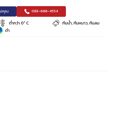
083-686-4554
ริปคุณ
ต่ำกว่า 0° C
กันน้ำ, กันหนาว, กันลม
ดำ