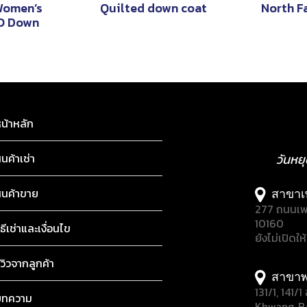
Women’s
Quilted down coat
North F
TO Down
น้าหลัก
ินค้าเช่า
วันหย
ินค้าขาย
สาขาเ
277 ถนนเพ
10160
ิธีเช่าและเงื่อนไข
ยังไม่เปิดให
ีวิวจากลูกค้า
สาขาพ
131/1, 141
บทความ
Khwang, B