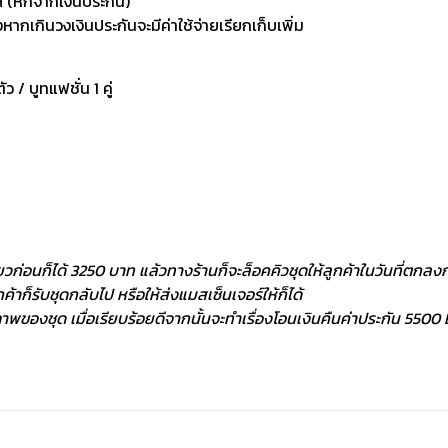
 (หักจากเงินประกัน)
กเกินวงเงินประกันจะมีค่าใช้จ่ายเรียกเก็บเพิ่ม
ัว / บูทแฟชั่น 1 คู่
ยวก่อนก็ได้ 3250 บาท แล้วทางร้านก็จะล็อคคิวชุดให้ลูกค้าในวันที่ตกลงกั
้าก็รับชุดกลับไป หรือให้ส่งแมสเซ็นเจอร์ให้ก็ได้
พของชุด เมื่อเรียบร้อยดีจากนั้นจะทำเรื่องโอนเงินคืนค่าประกัน 5500 ฿