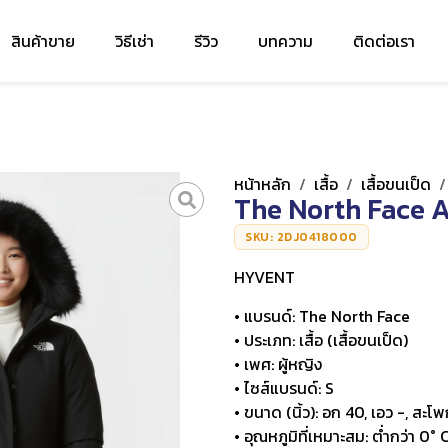
สินค้าขาย
วิธีเช่า
รีวิว
บทความ
ติดต่อเรา
หน้าหลัก
/
เสื้อ
/
เสื้อขนเป็ด
The North Face 
SKU: 2DJ0418000
HYVENT
• แบรนด์: The North Face
• ประเภท: เสื้อ (เสื้อขนเป็ด)
• เพศ: ผู้หญิง
• ไซส์แบรนด์: S
• ขนาด (นิ้ว): อก 40, เอว -, สะโพก
• อุณหภูมิที่เหมาะสม: ต่ำกว่า 0° 