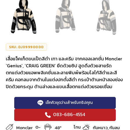
SKU: DJ09990000
เสื้อแจ็คเก็ตขนเป็ดสีดำ เทา และครีม จากคอลเลกชั่น Moncler
‘Genius’, ‘CRAIG GREEN’ ยึดด้วยซิป ฮูดดึงด้วยสายรัด
ตกแต่งด้วยแอพพลิเคชั่นและลายพิมพ์พร้อมโลโก้สีดำและสี
ครีม คอกลมจากด้านในแต่งปกตั้งสีดำ กระเป๋าด้านหน้าสองช่อง
ปิดด้วยกระดุม ด้านล่างและแขนเสื้อตกแต่งด้วยรอยเชื่อม
เช็กคิวชุดว่างสำหรับทริปคุณ
083-686-4554
0-
โทน
Moncler
48"
กันหนาว, กันลม