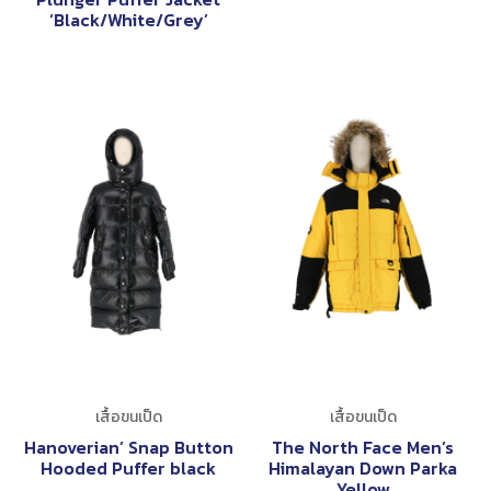
‘Black/White/Grey’
เสื้อขนเป็ด
เสื้อขนเป็ด
Hanoverian’ Snap Button
The North Face Men’s
Hooded Puffer black
Himalayan Down Parka
Yellow