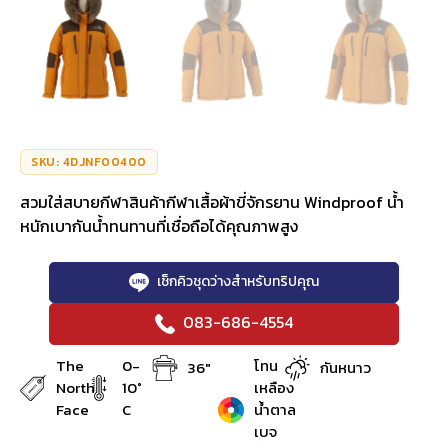
SKU: 4DJNF00400
สวมใส่สบายกีฬาสินค้ากีฬาเสื้อผ้าขี่จักรยาน Windproof น้ำ
หนักเบากันน้ำทนทานที่เชื่อถือได้คุณภาพสูง
เช็กคิวชุดว่างสำหรับทริปคุณ
083-686-4554
The
0-
โทน
36"
กันหนาว
North
10°
เหลือง
Face
C
น้ำตาล
เบจ