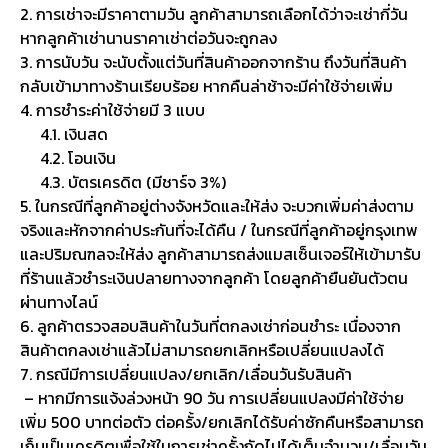
2. การเช่าจะมีราคาตามวัน ลูกค้าสามารถเลือกได้ว่าจะเช่ากี่วัน
หากลูกค้าเช่านานราคาเช่าต่อวันจะถูกลง
3. การนับวัน จะนับตั้งแต่วันที่สินค้าออกจากร้าน ถึงวันที่สินค้า
กลับเข้ามาทางร้านเรียบร้อย หากคืนล่าช้าจะมีค่าใช้จ่ายเพิ่ม
4. การชำระค่าใช้จ่ายมี 3 แบบ
4.1. เงินสด
4.2. โอนเงิน
4.3. บัตรเครดิต (มีชาร์จ 3%)
5. ในกรณีที่ลูกค้าอยู่ต่างจังหวัดและให้ส่ง จะบวกเพิ่มค่าส่งตาม
จริงและหักจากค่าประกันที่จะได้คืน / ในกรณีที่ลูกค้าอยู่กรุงเทพ
และปริมณฑลจะให้ส่ง ลูกค้าสามารถส่งแมสเซ็นเจอร์ให้เข้ามารับ
ที่ร้านแล้วชำระเงินปลายทางจากลูกค้า โดยลูกค้ายืนยันตัวตน
ผ่านทางไลน์
6. ลูกค้าตรวจสอบสินค้าในวันที่ตกลงเช่าก่อนชำระ เนื่องจาก
สินค้าตกลงเช่าแล้วไม่สามารถยกเลิกหรือเปลี่ยนแปลงได้
7. กรณีมีการเปลี่ยนแปลง/ยกเลิก/เลื่อนวันรับสินค้า
– หากมีการแจ้งล่วงหน้า 90 วัน การเปลี่ยนแปลงมีค่าใช้จ่าย
เพิ่ม 500 บาทต่อตัว ต่อครั้ง/ยกเลิกได้รับค่าซักคืนหรือสามารถ
เก็บเป็นเครดิตเพื่อใช้ในการเช่าครั้งถัดไปได้เต็มจำนวน/เลื่อนวัน