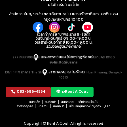
บริษัท เร้นท์ อะ โค้ท
สำนักงานใหญ่ 99/9 ซอยอินทามระ 18 แขวงรัชดาภิเษก เขตดินแดง
กรุงเทพมหานคร 10400
เวลาทำการสาขาพระราม 9-รัชดา
วันจันทร์-วันศุกร์ 09:00-19:00 น.
วันเสาร์-วันอาทิตย์ 10:00-19:00 น.
รวมวันหยุดนักขัตฤกษ์
สาขาเพชรเกษม (Coming Soon)
277 ถนนเพชรเกษม แขวงบางหว้า เขตภาษีเจริญ กรุงเทพมหานคร 10160
ยังไม่เปิดให้บริการ
สาขาพระราม 9-รัชดา
131/1, 141/1 อาคาร The Shoppes at Belle, Rama IX Rd, Huai Khwang, Bangkok
10310
083-686-4554
@Rent A Coat
หน้าหลัก
สินค้าเช่า
สินค้าขาย
วิธีเช่าและเงื่อนไข
รีวิวจากลูกค้า
บทความ
ติดต่อเรา
นโยบายคุ้มครองข้อมูลส่วนบุคคล
Copyright © Rent A Coat. All rights reserved