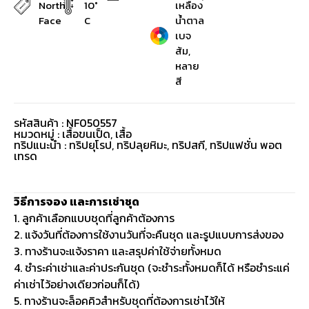
North
10°
เหลือง
Face
C
น้ำตาล
เบจ
ส้ม,
หลาย
สี
รหัสสินค้า : NF050557
หมวดหมู่ :
เสื้อขนเป็ด
,
เสื้อ
ทริปแนะนำ : ทริปยุโรป, ทริปลุยหิมะ, ทริปสกี, ทริปแฟชั่น พอต
เทรด
วิธีการจอง และการเช่าชุด
1. ลูกค้าเลือกแบบชุดที่ลูกค้าต้องการ
2. แจ้งวันที่ต้องการใช้งานวันที่จะคืนชุด และรูปแบบการส่งของ
3. ทางร้านจะแจ้งราคา และสรุปค่าใช้จ่ายทั้งหมด
4. ชำระค่าเช่าและค่าประกันชุด (จะชำระทั้งหมดก็ได้ หรือชำระแค่
ค่าเช่าไว้อย่างเดียวก่อนก็ได้)
5. ทางร้านจะล็อคคิวสำหรับชุดที่ต้องการเช่าไว้ให้