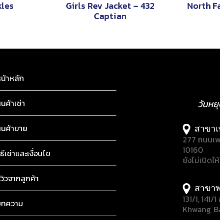
les
Girls Rev Jacket – 432
North F
Captian
น้าหลัก
ินค้าเช่า
วันหย
ินค้าขาย
สาขาเ
277 ถนนเพ
10160
ิธีเช่าและเงื่อนไข
ยังไม่เปิดให
ีวิวจากลูกค้า
สาขาพ
131/1, 141
บทความ
Khwang, B