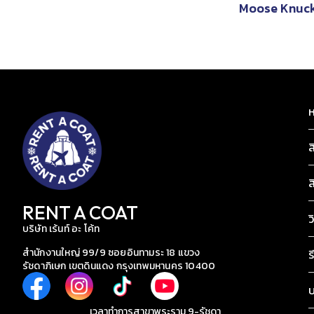
Moose Knuck
ห
ส
ส
RENT A COAT
ว
บริษัท เร้นท์ อะ โค้ท
สำนักงานใหญ่ 99/9 ซอยอินทามระ 18 แขวง
ร
รัชดาภิเษก เขตดินแดง กรุงเทพมหานคร 10400
เวลาทำการสาขาพระราม 9-รัชดา