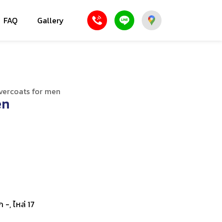
FAQ
Gallery
vercoats for men
en
ก -, ไหล่ 17