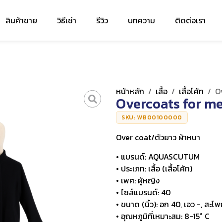
สินค้าขาย
วิธีเช่า
รีวิว
บทความ
ติดต่อเรา
หน้าหลัก
/
เสื้อ
/
เสื้อโค้ท
/
O
Overcoats for m
SKU: WB00100000
Over coat/ตัวยาว ผ้าหนา
• แบรนด์: AQUASCUTUM
• ประเภท: เสื้อ (เสื้อโค้ท)
• เพศ: ผู้หญิง
• ไซส์แบรนด์: 40
• ขนาด (นิ้ว): อก 40, เอว -, สะโพ
• อุณหภูมิที่เหมาะสม: 8-15° C