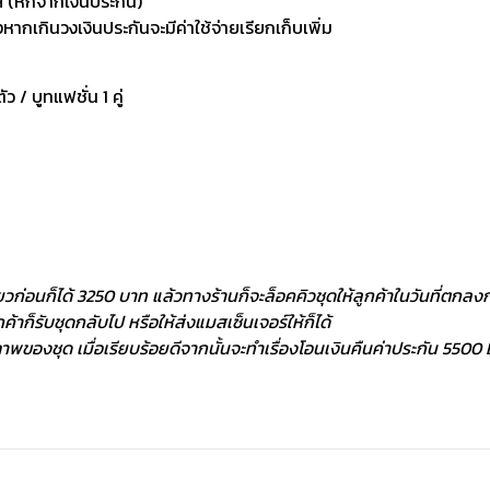
 (หักจากเงินประกัน)
กเกินวงเงินประกันจะมีค่าใช้จ่ายเรียกเก็บเพิ่ม
ัว / บูทแฟชั่น 1 คู่
ยวก่อนก็ได้ 3250 บาท แล้วทางร้านก็จะล็อคคิวชุดให้ลูกค้าในวันที่ตกลงกั
้าก็รับชุดกลับไป หรือให้ส่งแมสเซ็นเจอร์ให้ก็ได้
พของชุด เมื่อเรียบร้อยดีจากนั้นจะทำเรื่องโอนเงินคืนค่าประกัน 5500 ฿