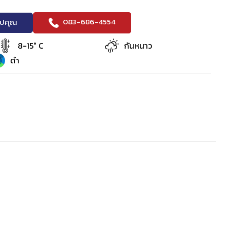
083-686-4554
ริปคุณ
8-15° C
กันหนาว
ดำ