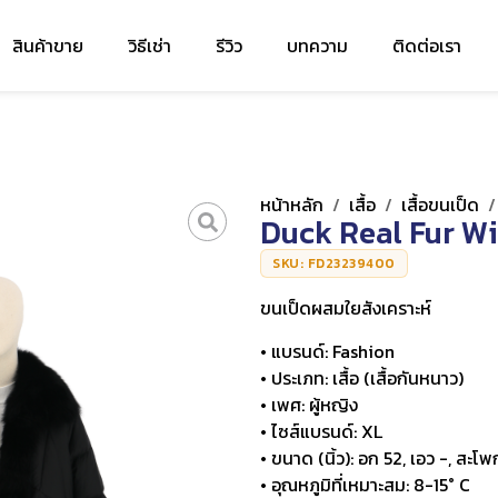
สินค้าขาย
วิธีเช่า
รีวิว
บทความ
ติดต่อเรา
หน้าหลัก
/
เสื้อ
/
เสื้อขนเป็ด
Duck Real Fur Wi
SKU: FD23239400
ขนเป็ดผสมใยสังเคราะห์
• แบรนด์: Fashion
• ประเภท: เสื้อ (เสื้อกันหนาว)
• เพศ: ผู้หญิง
• ไซส์แบรนด์: XL
• ขนาด (นิ้ว): อก 52, เอว -, สะโพ
• อุณหภูมิที่เหมาะสม: 8-15° C