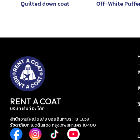
Quilted down coat
Off-White Puffer
ห
ส
ส
RENT A COAT
ว
บริษัท เร้นท์ อะ โค้ท
สำนักงานใหญ่ 99/9 ซอยอินทามระ 18 แขวง
ร
รัชดาภิเษก เขตดินแดง กรุงเทพมหานคร 10400