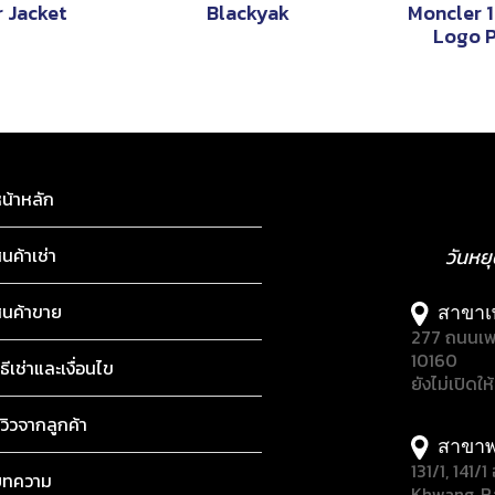
 Jacket
Blackyak
Moncler 
Logo P
น้าหลัก
ินค้าเช่า
วันหย
ินค้าขาย
สาขาเ
277 ถนนเพ
10160
ิธีเช่าและเงื่อนไข
ยังไม่เปิดให
ีวิวจากลูกค้า
สาขาพ
131/1, 141
บทความ
Khwang, B