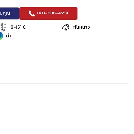
083-686-4554
ริปคุณ
8-15° C
กันหนาว
ดำ