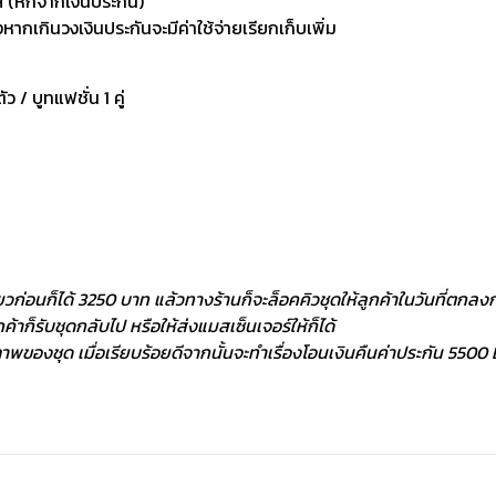
 (หักจากเงินประกัน)
กเกินวงเงินประกันจะมีค่าใช้จ่ายเรียกเก็บเพิ่ม
ัว / บูทแฟชั่น 1 คู่
ยวก่อนก็ได้ 3250 บาท แล้วทางร้านก็จะล็อคคิวชุดให้ลูกค้าในวันที่ตกลงกั
้าก็รับชุดกลับไป หรือให้ส่งแมสเซ็นเจอร์ให้ก็ได้
พของชุด เมื่อเรียบร้อยดีจากนั้นจะทำเรื่องโอนเงินคืนค่าประกัน 5500 ฿