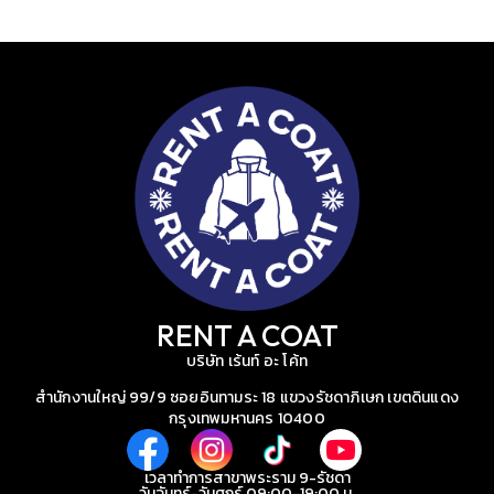
RENT A COAT
บริษัท เร้นท์ อะ โค้ท
สำนักงานใหญ่ 99/9 ซอยอินทามระ 18 แขวงรัชดาภิเษก เขตดินแดง
กรุงเทพมหานคร 10400
เวลาทำการสาขาพระราม 9-รัชดา
วันจันทร์-วันศุกร์ 09:00-19:00 น.