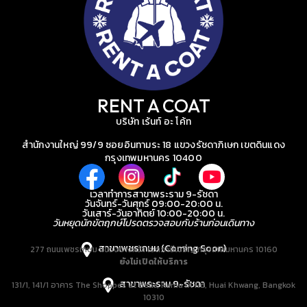
RENT A COAT
บริษัท เร้นท์ อะ โค้ท
สำนักงานใหญ่ 99/9 ซอยอินทามระ 18 แขวงรัชดาภิเษก เขตดินแดง
กรุงเทพมหานคร 10400
เวลาทำการสาขาพระราม 9-รัชดา
วันจันทร์-วันศุกร์ 09:00-20:00 น.
วันเสาร์-วันอาทิตย์ 10:00-20:00 น.
วันหยุดนักขัตฤกษ์โปรดตรวจสอบกับร้านก่อนเดินทาง
สาขาเพชรเกษม (Coming Soon)
277 ถนนเพชรเกษม แขวงบางหว้า เขตภาษีเจริญ กรุงเทพมหานคร 10160
ยังไม่เปิดให้บริการ
สาขาพระราม 9-รัชดา
131/1, 141/1 อาคาร The Shoppes at Belle, Rama IX Rd, Huai Khwang, Bangkok
10310