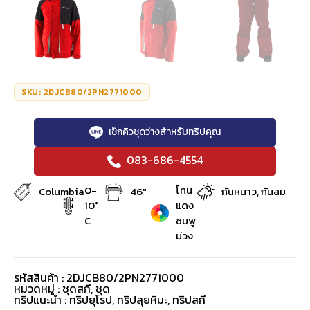
SKU: 2DJCB80/2PN2771000
เช็กคิวชุดว่างสำหรับทริปคุณ
083-686-4554
0-
โทน
Columbia
46"
กันหนาว, กันลม
10°
แดง
C
ชมพู
ม่วง
รหัสสินค้า : 2DJCB80/2PN2771000
หมวดหมู่ :
ชุดสกี
,
ชุด
ทริปแนะนำ : ทริปยุโรป, ทริปลุยหิมะ, ทริปสกี