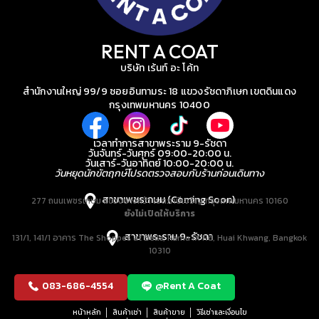
RENT A COAT
บริษัท เร้นท์ อะ โค้ท
สำนักงานใหญ่ 99/9 ซอยอินทามระ 18 แขวงรัชดาภิเษก เขตดินแดง
กรุงเทพมหานคร 10400
เวลาทำการสาขาพระราม 9-รัชดา
วันจันทร์-วันศุกร์ 09:00-20:00 น.
วันเสาร์-วันอาทิตย์ 10:00-20:00 น.
วันหยุดนักขัตฤกษ์โปรดตรวจสอบกับร้านก่อนเดินทาง
สาขาเพชรเกษม (Coming Soon)
277 ถนนเพชรเกษม แขวงบางหว้า เขตภาษีเจริญ กรุงเทพมหานคร 10160
ยังไม่เปิดให้บริการ
สาขาพระราม 9-รัชดา
131/1, 141/1 อาคาร The Shoppes at Belle, Rama IX Rd, Huai Khwang, Bangkok
10310
083-686-4554
@Rent A Coat
หน้าหลัก
สินค้าเช่า
สินค้าขาย
วิธีเช่าและเงื่อนไข