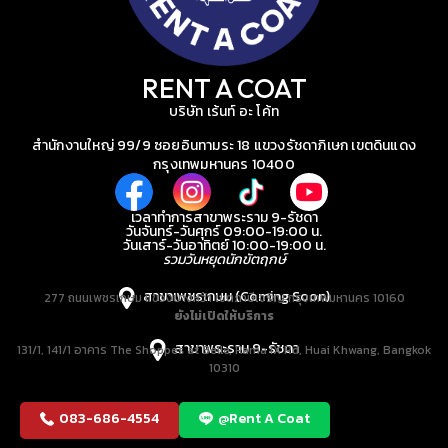
RENT A COAT
บริษัท เร้นท์ อะ โค้ท
สำนักงานใหญ่ 99/9 ซอยอินทามระ 18 แขวงรัชดาภิเษก เขตดินแดง
กรุงเทพมหานคร 10400
เวลาทำการสาขาพระราม 9-รัชดา
วันจันทร์-วันศุกร์ 09:00-19:00 น.
วันเสาร์-วันอาทิตย์ 10:00-19:00 น.
รวมวันหยุดนักขัตฤกษ์
สาขาเพชรเกษม (Coming Soon)
277 ถนนเพชรเกษม แขวงบางหว้า เขตภาษีเจริญ กรุงเทพมหานคร 10160
ยังไม่เปิดให้บริการ
สาขาพระราม 9-รัชดา
131/1, 141/1 อาคาร The Shoppes at Belle, Rama IX Rd, Huai Khwang, Bangkok
10310
083-686-4554
@Rent A Coat