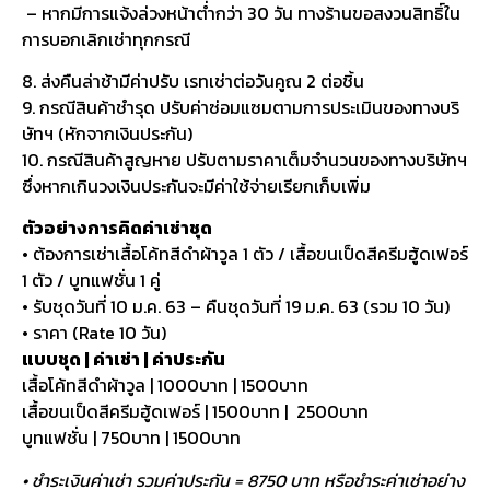
– หากมีการแจ้งล่วงหน้าต่ำกว่า 30 วัน ทางร้านขอสงวนสิทธิ์ใน
การบอกเลิกเช่าทุกกรณี
8. ส่งคืนล่าช้ามีค่าปรับ เรทเช่าต่อวันคูณ 2 ต่อชิ้น
9. กรณีสินค้าชำรุด ปรับค่าซ่อมแซมตามการประเมินของทางบริ
ษัทฯ (หักจากเงินประกัน)
10. กรณีสินค้าสูญหาย ปรับตามราคาเต็มจำนวนของทางบริษัทฯ
ซึ่งหากเกินวงเงินประกันจะมีค่าใช้จ่ายเรียกเก็บเพิ่ม
ตัวอย่างการคิดค่าเช่าชุด
• ต้องการเช่าเสื้อโค้ทสีดำผ้าวูล 1 ตัว / เสื้อขนเป็ดสีครีมฮู้ดเฟอร์
1 ตัว / บูทแฟชั่น 1 คู่
• รับชุดวันที่ 10 ม.ค. 63 – คืนชุดวันที่ 19 ม.ค. 63 (รวม 10 วัน)
• ราคา (Rate 10 วัน)
แบบชุด | ค่าเช่า | ค่าประกัน
เสื้อโค้ทสีดำผ้าวูล | 1000บาท | 1500บาท
เสื้อขนเป็ดสีครีมฮู้ดเฟอร์ | 1500บาท | 2500บาท
บูทแฟชั่น | 750บาท | 1500บาท
• ชำระเงินค่าเช่า รวมค่าประกัน = 8750 บาท หรือชำระค่าเช่าอย่าง