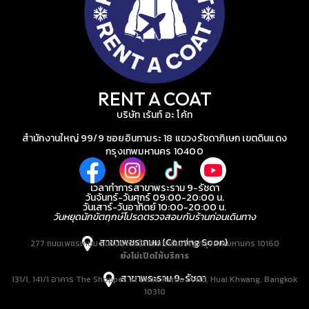
RENT A COAT
บริษัท เร้นท์ อะ โค้ท
สำนักงานใหญ่ 99/9 ซอยอินทามระ 18 แขวงรัชดาภิเษก เขตดินแดง
กรุงเทพมหานคร 10400
เวลาทำการสาขาพระราม 9-รัชดา
วันจันทร์-วันศุกร์ 09:00-20:00 น.
วันเสาร์-วันอาทิตย์ 10:00-20:00 น.
วันหยุดนักขัตฤกษ์โปรดตรวจสอบกับร้านก่อนเดินทาง
สาขาเพชรเกษม (Coming Soon)
277 ถนนเพชรเกษม แขวงบางหว้า เขตภาษีเจริญ กรุงเทพมหานคร 10160
ยังไม่เปิดให้บริการ
สาขาพระราม 9-รัชดา
131/1, 141/1 อาคาร The Shoppes at Belle, Rama IX Rd, Huai Khwang, Bangkok
10310