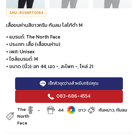
SKU: R25NFT0164
เสื้อขนห่านสีขาวครีม กันลม โลโก้ดำ M
• แบรนด์: The North Face
• ประเภท: เสื้อ (เสื้อขนห่าน)
• เพศ: Unisex
• ไซส์แบรนด์: M
• ขนาด (นิ้ว): อก 44, เอว -, สะโพก -, ไหล่ 21
เช็กคิวชุดว่างสำหรับทริปคุณ
083-686-4554
The
-
44
ขาว
กันหนาว, กันลม
North
Face