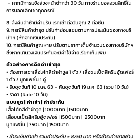
– หากมีการแจ้งล่วงหน้าต่ำกว่า 30 วัน ทางร้านขอสงวนสิทธิ์ใน
การบอกเลิกเช่าทุกกรณี
8. ส่งคืนล่าช้ามีค่าปรับ เรทเช่าต่อวันคูณ 2 ต่อชิ้น
9. กรณีสินค้าชำรุด ปรับค่าซ่อมแซมตามการประเมินของทางบริ
ษัทฯ (หักจากเงินประกัน)
10. กรณีสินค้าสูญหาย ปรับตามราคาเต็มจำนวนของทางบริษัทฯ
ซึ่งหากเกินวงเงินประกันจะมีค่าใช้จ่ายเรียกเก็บเพิ่ม
ตัวอย่างการคิดค่าเช่าชุด
• ต้องการเช่าเสื้อโค้ทสีดำผ้าวูล 1 ตัว / เสื้อขนเป็ดสีครีมฮู้ดเฟอร์
1 ตัว / บูทแฟชั่น 1 คู่
• รับชุดวันที่ 10 ม.ค. 63 – คืนชุดวันที่ 19 ม.ค. 63 (รวม 10 วัน)
• ราคา (Rate 10 วัน)
แบบชุด | ค่าเช่า | ค่าประกัน
เสื้อโค้ทสีดำผ้าวูล | 1000บาท | 1500บาท
เสื้อขนเป็ดสีครีมฮู้ดเฟอร์ | 1500บาท | 2500บาท
บูทแฟชั่น | 750บาท | 1500บาท
• ชำระเงินค่าเช่า รวมค่าประกัน = 8750 บาท หรือชำระค่าเช่าอย่าง