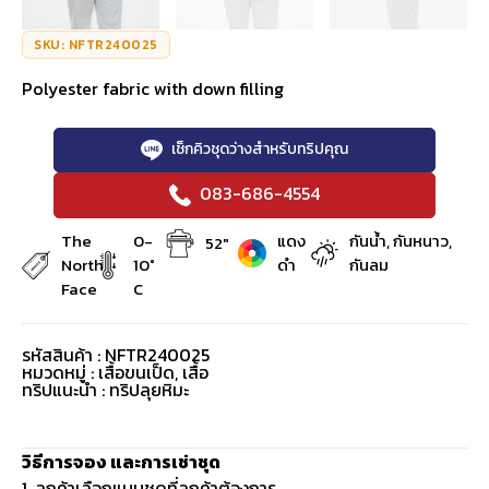
SKU: NFTR240025
Polyester fabric with down filling
เช็กคิวชุดว่างสำหรับทริปคุณ
083-686-4554
The
0-
แดง
กันน้ำ, กันหนาว,
52"
North
10°
ดำ
กันลม
Face
C
รหัสสินค้า : NFTR240025
หมวดหมู่ :
เสื้อขนเป็ด
,
เสื้อ
ทริปแนะนำ : ทริปลุยหิมะ
วิธีการจอง และการเช่าชุด
1. ลูกค้าเลือกแบบชุดที่ลูกค้าต้องการ