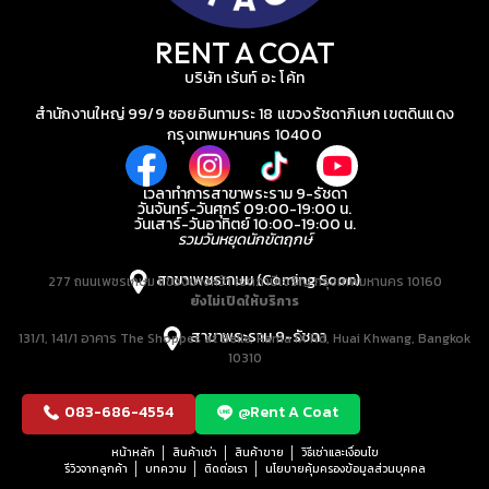
RENT A COAT
บริษัท เร้นท์ อะ โค้ท
สำนักงานใหญ่ 99/9 ซอยอินทามระ 18 แขวงรัชดาภิเษก เขตดินแดง
กรุงเทพมหานคร 10400
เวลาทำการสาขาพระราม 9-รัชดา
วันจันทร์-วันศุกร์ 09:00-19:00 น.
วันเสาร์-วันอาทิตย์ 10:00-19:00 น.
รวมวันหยุดนักขัตฤกษ์
สาขาเพชรเกษม (Coming Soon)
277 ถนนเพชรเกษม แขวงบางหว้า เขตภาษีเจริญ กรุงเทพมหานคร 10160
ยังไม่เปิดให้บริการ
สาขาพระราม 9-รัชดา
131/1, 141/1 อาคาร The Shoppes at Belle, Rama IX Rd, Huai Khwang, Bangkok
10310
083-686-4554
@Rent A Coat
หน้าหลัก
สินค้าเช่า
สินค้าขาย
วิธีเช่าและเงื่อนไข
รีวิวจากลูกค้า
บทความ
ติดต่อเรา
นโยบายคุ้มครองข้อมูลส่วนบุคคล