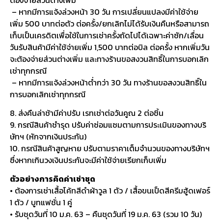
– หากมีการแจ้งล่วงหน้า 30 วัน การเปลี่ยนแปลงมีค่าใช้จ่าย
เพิ่ม 500 บาทต่อตัว ต่อครั้ง/ยกเลิกไม่ได้รับเงินคืนหรือสามารถ
เก็บเป็นเครดิตเพื่อใช้ในการเช่าครั้งถัดไปได้เฉพาะค่าซัก/เลื่อน
วันรับสินค้ามีค่าใช้จ่ายเพิ่ม 1,500 บาทต่อบิล ต่อครั้ง หากเพิ่มวัน
จะต้องจ่ายส่วนต่างเพิ่ม และทางร้านขอสงวนสิทธิ์ในการบอกเลิก
เช่าทุกกรณี
– หากมีการแจ้งล่วงหน้าต่ำกว่า 30 วัน ทางร้านขอสงวนสิทธิ์ใน
การบอกเลิกเช่าทุกกรณี
8. ส่งคืนล่าช้ามีค่าปรับ เรทเช่าต่อวันคูณ 2 ต่อชิ้น
9. กรณีสินค้าชำรุด ปรับค่าซ่อมแซมตามการประเมินของทางบริ
ษัทฯ (หักจากเงินประกัน)
10. กรณีสินค้าสูญหาย ปรับตามราคาเต็มจำนวนของทางบริษัทฯ
ซึ่งหากเกินวงเงินประกันจะมีค่าใช้จ่ายเรียกเก็บเพิ่ม
ตัวอย่างการคิดค่าเช่าชุด
• ต้องการเช่าเสื้อโค้ทสีดำผ้าวูล 1 ตัว / เสื้อขนเป็ดสีครีมฮู้ดเฟอร์
1 ตัว / บูทแฟชั่น 1 คู่
• รับชุดวันที่ 10 ม.ค. 63 – คืนชุดวันที่ 19 ม.ค. 63 (รวม 10 วัน)