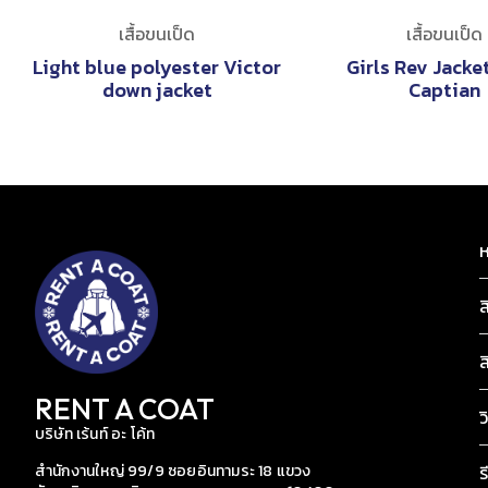
เสื้อขนเป็ด
เสื้อขนเป็ด
Light blue polyester Victor
Girls Rev Jacke
down jacket
Captian
ห
ส
ส
RENT A COAT
ว
บริษัท เร้นท์ อะ โค้ท
สำนักงานใหญ่ 99/9 ซอยอินทามระ 18 แขวง
ร