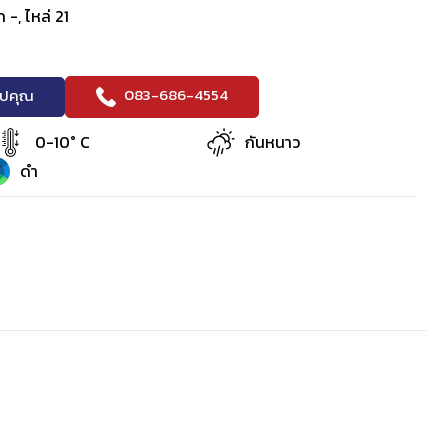
 -, ไหล่ 21
083-686-4554
ริปคุณ
0-10° C
กันหนาว
ดำ