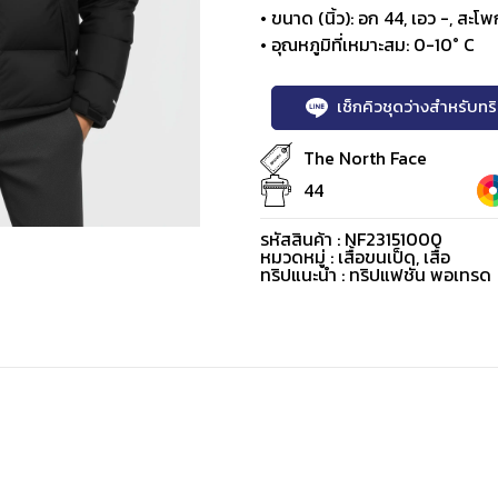
• ขนาด (นิ้ว): อก 44, เอว -, สะโพก
• อุณหภูมิที่เหมาะสม: 0-10° C
เช็กคิวชุดว่างสำหรับท
The North Face
44
รหัสสินค้า : NF23151000
หมวดหมู่ :
เสื้อขนเป็ด
,
เสื้อ
ทริปแนะนำ : ทริปแฟชั่น พอเทรด