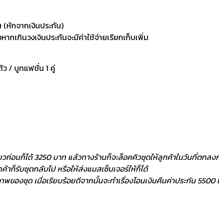
 (หักจากเงินประกัน)
กเกินวงเงินประกันจะมีค่าใช้จ่ายเรียกเก็บเพิ่ม
ัว / บูทแฟชั่น 1 คู่
ยวก่อนก็ได้ 3250 บาท แล้วทางร้านก็จะล็อคคิวชุดให้ลูกค้าในวันที่ตกลงกั
้าก็รับชุดกลับไป หรือให้ส่งแมสเซ็นเจอร์ให้ก็ได้
พของชุด เมื่อเรียบร้อยดีจากนั้นจะทำเรื่องโอนเงินคืนค่าประกัน 5500 ฿