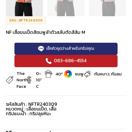
SKU: NFTR240309
NF เสื้อขนเป็ดสีชมพูลำตัวสลับตัดสีส้ม M
เช็กคิวชุดว่างสำหรับทริปคุณ
083-686-4554
The
0-
40"
ชมพู
กันหนาว, กันลม
North
10°
Face
C
รหัสสินค้า : NFTR240309
หมวดหมู่ :
เสื้อขนเป็ด
,
เสื้อ
ทริปแนะนำ : ทริปลุยหิมะ