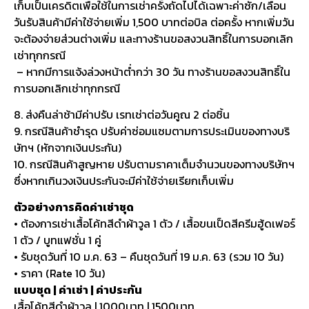
เก็บเป็นเครดิตเพื่อใช้ในการเช่าครั้งถัดไปได้เฉพาะค่าซัก/เลื่อน
วันรับสินค้ามีค่าใช้จ่ายเพิ่ม 1,500 บาทต่อบิล ต่อครั้ง หากเพิ่มวัน
จะต้องจ่ายส่วนต่างเพิ่ม และทางร้านขอสงวนสิทธิ์ในการบอกเลิก
เช่าทุกกรณี
– หากมีการแจ้งล่วงหน้าต่ำกว่า 30 วัน ทางร้านขอสงวนสิทธิ์ใน
การบอกเลิกเช่าทุกกรณี
8. ส่งคืนล่าช้ามีค่าปรับ เรทเช่าต่อวันคูณ 2 ต่อชิ้น
9. กรณีสินค้าชำรุด ปรับค่าซ่อมแซมตามการประเมินของทางบริ
ษัทฯ (หักจากเงินประกัน)
10. กรณีสินค้าสูญหาย ปรับตามราคาเต็มจำนวนของทางบริษัทฯ
ซึ่งหากเกินวงเงินประกันจะมีค่าใช้จ่ายเรียกเก็บเพิ่ม
ตัวอย่างการคิดค่าเช่าชุด
• ต้องการเช่าเสื้อโค้ทสีดำผ้าวูล 1 ตัว / เสื้อขนเป็ดสีครีมฮู้ดเฟอร์
1 ตัว / บูทแฟชั่น 1 คู่
• รับชุดวันที่ 10 ม.ค. 63 – คืนชุดวันที่ 19 ม.ค. 63 (รวม 10 วัน)
• ราคา (Rate 10 วัน)
แบบชุด | ค่าเช่า | ค่าประกัน
เสื้อโค้ทสีดำผ้าวูล | 1000บาท | 1500บาท