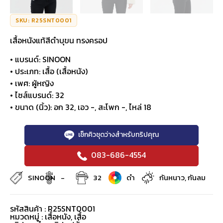
SKU: R25SNT0001
เสื้อหนังแท้สีดำบุขน ทรงครอป
• แบรนด์: SINOON
• ประเภท: เสื้อ (เสื้อหนัง)
• เพศ: ผู้หญิง
• ไซส์แบรนด์: 32
• ขนาด (นิ้ว): อก 32, เอว -, สะโพก -, ไหล่ 18
เช็กคิวชุดว่างสำหรับทริปคุณ
083-686-4554
SINOON
-
32
ดำ
กันหนาว, กันลม
รหัสสินค้า : R25SNT0001
หมวดหมู่ :
เสื้อหนัง
,
เสื้อ