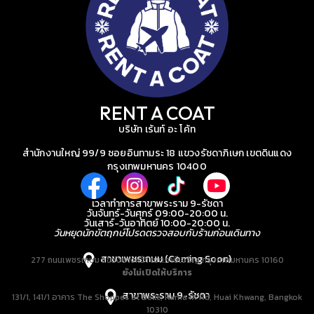
RENT A COAT
บริษัท เร้นท์ อะ โค้ท
สำนักงานใหญ่ 99/9 ซอยอินทามระ 18 แขวงรัชดาภิเษก เขตดินแดง
กรุงเทพมหานคร 10400
เวลาทำการสาขาพระราม 9-รัชดา
วันจันทร์-วันศุกร์ 09:00-20:00 น.
วันเสาร์-วันอาทิตย์ 10:00-20:00 น.
วันหยุดนักขัตฤกษ์โปรดตรวจสอบกับร้านก่อนเดินทาง
สาขาเพชรเกษม (Coming Soon)
277 ถนนเพชรเกษม แขวงบางหว้า เขตภาษีเจริญ กรุงเทพมหานคร 10160
ยังไม่เปิดให้บริการ
สาขาพระราม 9-รัชดา
131/1, 141/1 อาคาร The Shoppes at Belle, Rama IX Rd, Huai Khwang, Bangkok
10310