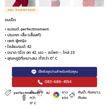
SKU: R24PMT0001
ขนเป็ด
• แบรนด์: perfectmoment
• ประเภท: เสื้อ (เสื้อสกี)
• เพศ: ผู้หญิง
• ไซส์แบรนด์: 42
• ขนาด (นิ้ว): อก 42, เอว -, สะโพก -, ไหล่ 23
• อุณหภูมิที่เหมาะสม: ต่ำกว่า 0° C
เช็กคิวชุดว่างสำหรับทริปคุณ
083-686-4554
ต่ำ
ขาว
กันน้ำ, กันหนาว,
perfectmoment
42
กว่า
แดง
กันลม
0° C