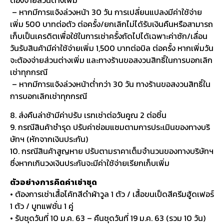
– หากมีการแจ้งล่วงหน้า 30 วัน การเปลี่ยนแปลงมีค่าใช้จ่าย
เพิ่ม 500 บาทต่อตัว ต่อครั้ง/ยกเลิกไม่ได้รับเงินคืนหรือสามารถ
เก็บเป็นเครดิตเพื่อใช้ในการเช่าครั้งถัดไปได้เฉพาะค่าซัก/เลื่อน
วันรับสินค้ามีค่าใช้จ่ายเพิ่ม 1,500 บาทต่อบิล ต่อครั้ง หากเพิ่มวัน
จะต้องจ่ายส่วนต่างเพิ่ม และทางร้านขอสงวนสิทธิ์ในการบอกเลิก
เช่าทุกกรณี
– หากมีการแจ้งล่วงหน้าต่ำกว่า 30 วัน ทางร้านขอสงวนสิทธิ์ใน
การบอกเลิกเช่าทุกกรณี
8. ส่งคืนล่าช้ามีค่าปรับ เรทเช่าต่อวันคูณ 2 ต่อชิ้น
9. กรณีสินค้าชำรุด ปรับค่าซ่อมแซมตามการประเมินของทางบริ
ษัทฯ (หักจากเงินประกัน)
10. กรณีสินค้าสูญหาย ปรับตามราคาเต็มจำนวนของทางบริษัทฯ
ซึ่งหากเกินวงเงินประกันจะมีค่าใช้จ่ายเรียกเก็บเพิ่ม
ตัวอย่างการคิดค่าเช่าชุด
• ต้องการเช่าเสื้อโค้ทสีดำผ้าวูล 1 ตัว / เสื้อขนเป็ดสีครีมฮู้ดเฟอร์
1 ตัว / บูทแฟชั่น 1 คู่
• รับชุดวันที่ 10 ม.ค. 63 – คืนชุดวันที่ 19 ม.ค. 63 (รวม 10 วัน)