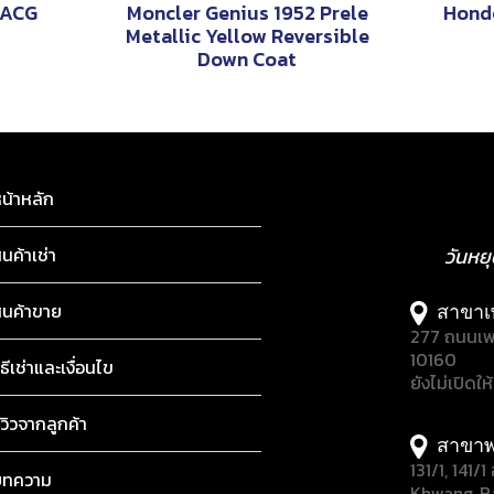
 ACG
Moncler Genius 1952 Prele
Hond
Metallic Yellow Reversible
Down Coat
น้าหลัก
ินค้าเช่า
วันหย
ินค้าขาย
สาขาเ
277 ถนนเพ
10160
ิธีเช่าและเงื่อนไข
ยังไม่เปิดให
ีวิวจากลูกค้า
สาขาพ
131/1, 141
บทความ
Khwang, B