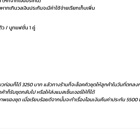
 (หักจากเงินประกัน)
กเกินวงเงินประกันจะมีค่าใช้จ่ายเรียกเก็บเพิ่ม
ัว / บูทแฟชั่น 1 คู่
ยวก่อนก็ได้ 3250 บาท แล้วทางร้านก็จะล็อคคิวชุดให้ลูกค้าในวันที่ตกลงกั
้าก็รับชุดกลับไป หรือให้ส่งแมสเซ็นเจอร์ให้ก็ได้
พของชุด เมื่อเรียบร้อยดีจากนั้นจะทำเรื่องโอนเงินคืนค่าประกัน 5500 ฿