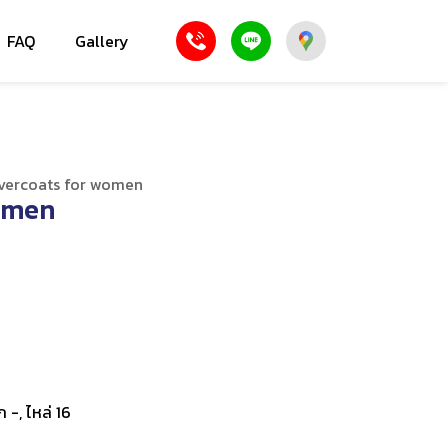
FAQ
Gallery
vercoats for women
omen
ก -, ไหล่ 16