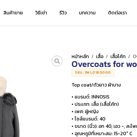
สินค้าขาย
วิธีเช่า
รีวิว
บทความ
ติดต่อเรา
หน้าหลัก
/
เสื้อ
/
เสื้อโค้ท
/
O
Overcoats for w
SKU: 3WL0180000
Top coat/ตัวยาว ผ้าบาง
• แบรนด์: INNOSIS
• ประเภท: เสื้อ (เสื้อโค้ท)
• เพศ: ผู้หญิง
• ไซส์แบรนด์: 40
• ขนาด (นิ้ว): อก 40, เอว -, สะโพ
• อุณหภูมิที่เหมาะสม: 15-20° C