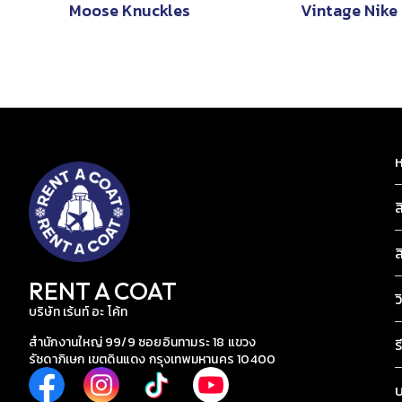
Moose Knuckles
Vintage Nike
ห
ส
ส
RENT A COAT
ว
บริษัท เร้นท์ อะ โค้ท
สำนักงานใหญ่ 99/9 ซอยอินทามระ 18 แขวง
ร
รัชดาภิเษก เขตดินแดง กรุงเทพมหานคร 10400