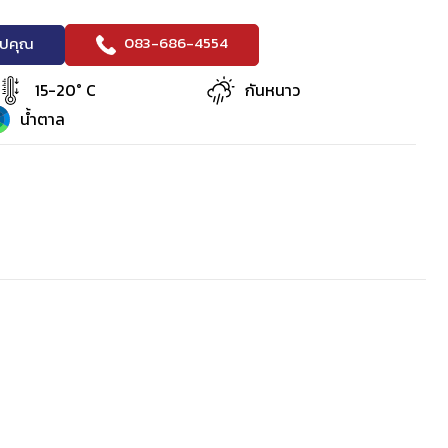
083-686-4554
ริปคุณ
15-20° C
กันหนาว
น้ำตาล