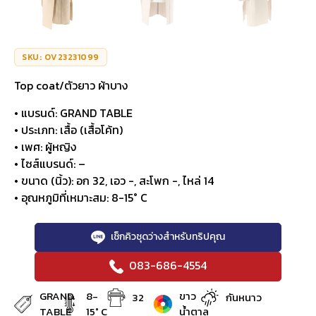
SKU: OV23231099
Top coat/ตัวยาว ผ้าบาง
• แบรนด์: GRAND TABLE
• ประเภท: เสื้อ (เสื้อโค้ท)
• เพศ: ผู้หญิง
• ไซส์แบรนด์: –
• ขนาด (นิ้ว): อก 32, เอว -, สะโพก -, ไหล่ 14
• อุณหภูมิที่เหมาะสม: 8-15° C
เช็กคิวชุดว่างสำหรับทริปคุณ
083-686-4554
GRAND
8-
ขาว
32
กันหนาว
TABLE
15° C
น้ำตาล