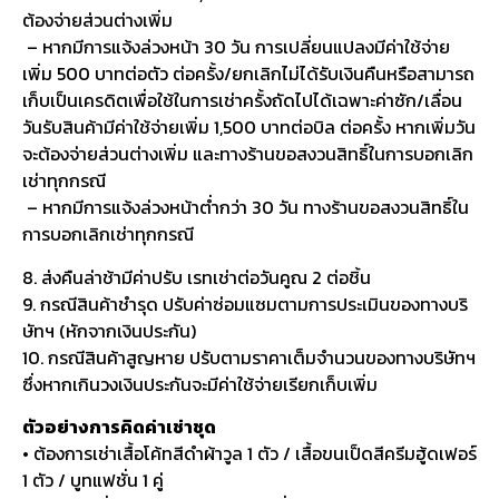
ต้องจ่ายส่วนต่างเพิ่ม
– หากมีการแจ้งล่วงหน้า 30 วัน การเปลี่ยนแปลงมีค่าใช้จ่าย
เพิ่ม 500 บาทต่อตัว ต่อครั้ง/ยกเลิกไม่ได้รับเงินคืนหรือสามารถ
เก็บเป็นเครดิตเพื่อใช้ในการเช่าครั้งถัดไปได้เฉพาะค่าซัก/เลื่อน
วันรับสินค้ามีค่าใช้จ่ายเพิ่ม 1,500 บาทต่อบิล ต่อครั้ง หากเพิ่มวัน
จะต้องจ่ายส่วนต่างเพิ่ม และทางร้านขอสงวนสิทธิ์ในการบอกเลิก
เช่าทุกกรณี
– หากมีการแจ้งล่วงหน้าต่ำกว่า 30 วัน ทางร้านขอสงวนสิทธิ์ใน
การบอกเลิกเช่าทุกกรณี
8. ส่งคืนล่าช้ามีค่าปรับ เรทเช่าต่อวันคูณ 2 ต่อชิ้น
9. กรณีสินค้าชำรุด ปรับค่าซ่อมแซมตามการประเมินของทางบริ
ษัทฯ (หักจากเงินประกัน)
10. กรณีสินค้าสูญหาย ปรับตามราคาเต็มจำนวนของทางบริษัทฯ
ซึ่งหากเกินวงเงินประกันจะมีค่าใช้จ่ายเรียกเก็บเพิ่ม
ตัวอย่างการคิดค่าเช่าชุด
• ต้องการเช่าเสื้อโค้ทสีดำผ้าวูล 1 ตัว / เสื้อขนเป็ดสีครีมฮู้ดเฟอร์
1 ตัว / บูทแฟชั่น 1 คู่