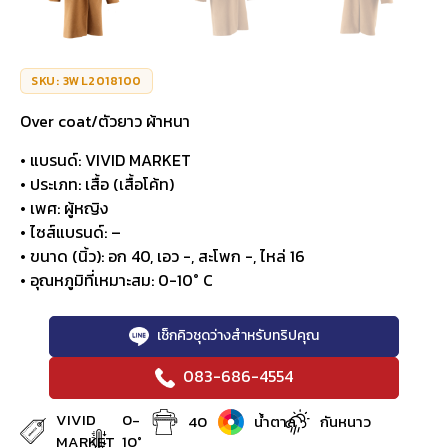
SKU: 3WL2018100
Over coat/ตัวยาว ผ้าหนา
• แบรนด์: VIVID MARKET
• ประเภท: เสื้อ (เสื้อโค้ท)
• เพศ: ผู้หญิง
• ไซส์แบรนด์: –
• ขนาด (นิ้ว): อก 40, เอว -, สะโพก -, ไหล่ 16
• อุณหภูมิที่เหมาะสม: 0-10° C
เช็กคิวชุดว่างสำหรับทริปคุณ
083-686-4554
VIVID
0-
40
น้ำตาล
กันหนาว
MARKET
10°