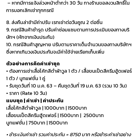
– หากมีการแจ้งล่วงหน้าต่ำกว่า 30 วัน ทางร้านขอสงวนสิทธิ์ใน
การบอกเลิกเช่าทุกกรณี
8. ส่งคืนล่าช้ามีค่าปรับ เรทเช่าต่อวันคูณ 2 ต่อชิ้น
9. กรณีสินค้าชำรุด ปรับค่าซ่อมแซมตามการประเมินของทางบริ
ษัทฯ (หักจากเงินประกัน)
10. กรณีสินค้าสูญหาย ปรับตามราคาเต็มจำนวนของทางบริษัทฯ
ซึ่งหากเกินวงเงินประกันจะมีค่าใช้จ่ายเรียกเก็บเพิ่ม
ตัวอย่างการคิดค่าเช่าชุด
• ต้องการเช่าเสื้อโค้ทสีดำผ้าวูล 1 ตัว / เสื้อขนเป็ดสีครีมฮู้ดเฟอร์
1 ตัว / บูทแฟชั่น 1 คู่
• รับชุดวันที่ 10 ม.ค. 63 – คืนชุดวันที่ 19 ม.ค. 63 (รวม 10 วัน)
• ราคา (Rate 10 วัน)
แบบชุด | ค่าเช่า | ค่าประกัน
เสื้อโค้ทสีดำผ้าวูล | 1000บาท | 1500บาท
เสื้อขนเป็ดสีครีมฮู้ดเฟอร์ | 1500บาท | 2500บาท
บูทแฟชั่น | 750บาท | 1500บาท
• ชำระเงินค่าเช่า รวมค่าประกัน = 8750 บาท หรือชำระค่าเช่าอย่าง