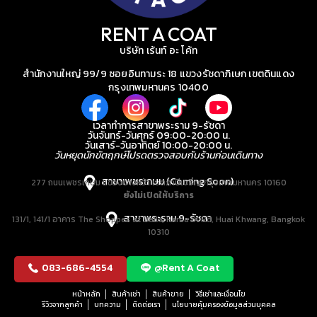
RENT A COAT
บริษัท เร้นท์ อะ โค้ท
สำนักงานใหญ่ 99/9 ซอยอินทามระ 18 แขวงรัชดาภิเษก เขตดินแดง
กรุงเทพมหานคร 10400
เวลาทำการสาขาพระราม 9-รัชดา
วันจันทร์-วันศุกร์ 09:00-20:00 น.
วันเสาร์-วันอาทิตย์ 10:00-20:00 น.
วันหยุดนักขัตฤกษ์โปรดตรวจสอบกับร้านก่อนเดินทาง
สาขาเพชรเกษม (Coming Soon)
277 ถนนเพชรเกษม แขวงบางหว้า เขตภาษีเจริญ กรุงเทพมหานคร 10160
ยังไม่เปิดให้บริการ
สาขาพระราม 9-รัชดา
131/1, 141/1 อาคาร The Shoppes at Belle, Rama IX Rd, Huai Khwang, Bangkok
10310
083-686-4554
@Rent A Coat
หน้าหลัก
สินค้าเช่า
สินค้าขาย
วิธีเช่าและเงื่อนไข
รีวิวจากลูกค้า
บทความ
ติดต่อเรา
นโยบายคุ้มครองข้อมูลส่วนบุคคล