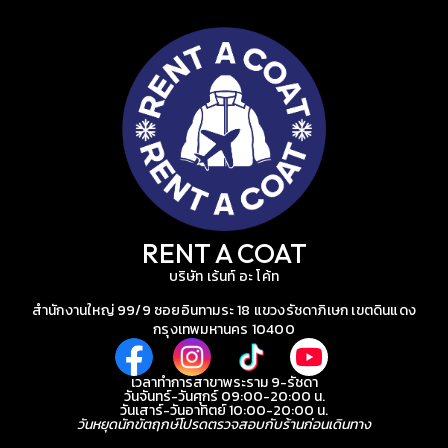
RENT A COAT
บริษัท เร้นท์ อะ โค้ท
สำนักงานใหญ่ 99/9 ซอยอินทามระ 18 แขวงรัชดาภิเษก เขตดินแดง
กรุงเทพมหานคร 10400
เวลาทำการสาขาพระราม 9-รัชดา
วันจันทร์-วันศุกร์ 09:00-20:00 น.
วันเสาร์-วันอาทิตย์ 10:00-20:00 น.
วันหยุดนักขัตฤกษ์โปรดตรวจสอบกับร้านก่อนเดินทาง