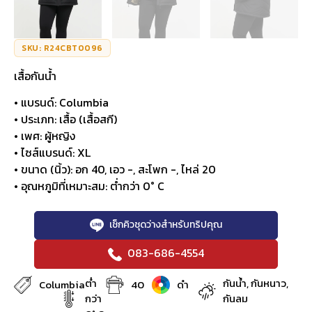
SKU: R24CBT0096
เสื้อกันน้ำ
• แบรนด์: Columbia
• ประเภท: เสื้อ (เสื้อสกี)
• เพศ: ผู้หญิง
• ไซส์แบรนด์: XL
• ขนาด (นิ้ว): อก 40, เอว -, สะโพก -, ไหล่ 20
• อุณหภูมิที่เหมาะสม: ต่ำกว่า 0° C
เช็กคิวชุดว่างสำหรับทริปคุณ
083-686-4554
ต่ำ
กันน้ำ, กันหนาว,
Columbia
40
ดำ
กว่า
กันลม