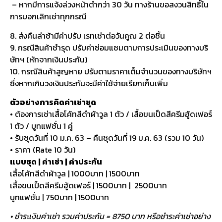
– หากมีการแจ้งล่วงหน้าต่ำกว่า 30 วัน ทางร้านขอสงวนสิทธิ์ใน
การบอกเลิกเช่าทุกกรณี
8. ส่งคืนล่าช้ามีค่าปรับ เรทเช่าต่อวันคูณ 2 ต่อชิ้น
9. กรณีสินค้าชำรุด ปรับค่าซ่อมแซมตามการประเมินของทางบริ
ษัทฯ (หักจากเงินประกัน)
10. กรณีสินค้าสูญหาย ปรับตามราคาเต็มจำนวนของทางบริษัทฯ
ซึ่งหากเกินวงเงินประกันจะมีค่าใช้จ่ายเรียกเก็บเพิ่ม
ตัวอย่างการคิดค่าเช่าชุด
• ต้องการเช่าเสื้อโค้ทสีดำผ้าวูล 1 ตัว / เสื้อขนเป็ดสีครีมฮู้ดเฟอร์
1 ตัว / บูทแฟชั่น 1 คู่
• รับชุดวันที่ 10 ม.ค. 63 – คืนชุดวันที่ 19 ม.ค. 63 (รวม 10 วัน)
• ราคา (Rate 10 วัน)
แบบชุด | ค่าเช่า | ค่าประกัน
เสื้อโค้ทสีดำผ้าวูล | 1000บาท | 1500บาท
เสื้อขนเป็ดสีครีมฮู้ดเฟอร์ | 1500บาท | 2500บาท
บูทแฟชั่น | 750บาท | 1500บาท
• ชำระเงินค่าเช่า รวมค่าประกัน = 8750 บาท หรือชำระค่าเช่าอย่าง