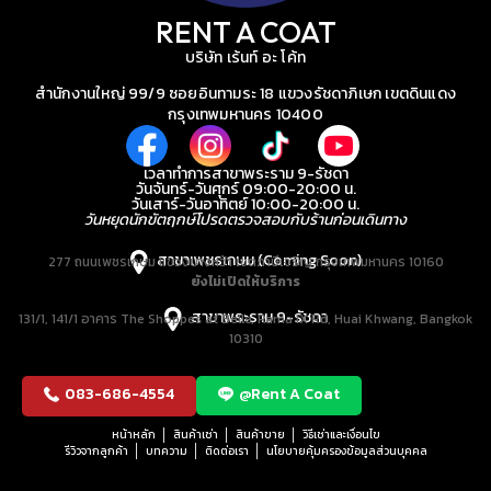
RENT A COAT
บริษัท เร้นท์ อะ โค้ท
สำนักงานใหญ่ 99/9 ซอยอินทามระ 18 แขวงรัชดาภิเษก เขตดินแดง
กรุงเทพมหานคร 10400
เวลาทำการสาขาพระราม 9-รัชดา
วันจันทร์-วันศุกร์ 09:00-20:00 น.
วันเสาร์-วันอาทิตย์ 10:00-20:00 น.
วันหยุดนักขัตฤกษ์โปรดตรวจสอบกับร้านก่อนเดินทาง
สาขาเพชรเกษม (Coming Soon)
277 ถนนเพชรเกษม แขวงบางหว้า เขตภาษีเจริญ กรุงเทพมหานคร 10160
ยังไม่เปิดให้บริการ
สาขาพระราม 9-รัชดา
131/1, 141/1 อาคาร The Shoppes at Belle, Rama IX Rd, Huai Khwang, Bangkok
10310
083-686-4554
@Rent A Coat
หน้าหลัก
สินค้าเช่า
สินค้าขาย
วิธีเช่าและเงื่อนไข
รีวิวจากลูกค้า
บทความ
ติดต่อเรา
นโยบายคุ้มครองข้อมูลส่วนบุคคล