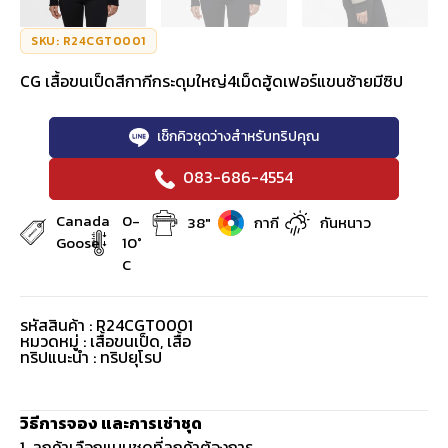
SKU: R24CGT0001
CG เสื้อขนเป็ดสีกากีกระดุมใหญ่4เม็ดฮู้ดเฟอร์แขนซ้ายมีซิป
เช็กคิวชุดว่างสำหรับทริปคุณ
083-686-4554
Canada
0-
38"
กากี
กันหนาว
Goose
10°
C
รหัสสินค้า : R24CGT0001
หมวดหมู่ :
เสื้อขนเป็ด
,
เสื้อ
ทริปแนะนำ : ทริปยุโรป
วิธีการจอง และการเช่าชุด
1. ลูกค้าเลือกแบบชุดที่ลูกค้าต้องการ