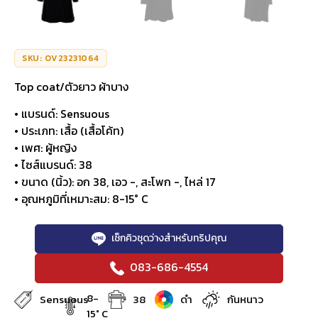
SKU: OV23231064
Top coat/ตัวยาว ผ้าบาง
• แบรนด์: Sensuous
• ประเภท: เสื้อ (เสื้อโค้ท)
• เพศ: ผู้หญิง
• ไซส์แบรนด์: 38
• ขนาด (นิ้ว): อก 38, เอว -, สะโพก -, ไหล่ 17
• อุณหภูมิที่เหมาะสม: 8-15° C
เช็กคิวชุดว่างสำหรับทริปคุณ
083-686-4554
8-
Sensuous
38
ดำ
กันหนาว
15° C