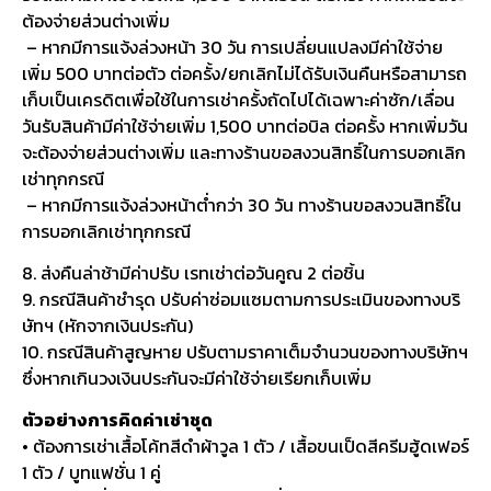
ต้องจ่ายส่วนต่างเพิ่ม
– หากมีการแจ้งล่วงหน้า 30 วัน การเปลี่ยนแปลงมีค่าใช้จ่าย
เพิ่ม 500 บาทต่อตัว ต่อครั้ง/ยกเลิกไม่ได้รับเงินคืนหรือสามารถ
เก็บเป็นเครดิตเพื่อใช้ในการเช่าครั้งถัดไปได้เฉพาะค่าซัก/เลื่อน
วันรับสินค้ามีค่าใช้จ่ายเพิ่ม 1,500 บาทต่อบิล ต่อครั้ง หากเพิ่มวัน
จะต้องจ่ายส่วนต่างเพิ่ม และทางร้านขอสงวนสิทธิ์ในการบอกเลิก
เช่าทุกกรณี
– หากมีการแจ้งล่วงหน้าต่ำกว่า 30 วัน ทางร้านขอสงวนสิทธิ์ใน
การบอกเลิกเช่าทุกกรณี
8. ส่งคืนล่าช้ามีค่าปรับ เรทเช่าต่อวันคูณ 2 ต่อชิ้น
9. กรณีสินค้าชำรุด ปรับค่าซ่อมแซมตามการประเมินของทางบริ
ษัทฯ (หักจากเงินประกัน)
10. กรณีสินค้าสูญหาย ปรับตามราคาเต็มจำนวนของทางบริษัทฯ
ซึ่งหากเกินวงเงินประกันจะมีค่าใช้จ่ายเรียกเก็บเพิ่ม
ตัวอย่างการคิดค่าเช่าชุด
• ต้องการเช่าเสื้อโค้ทสีดำผ้าวูล 1 ตัว / เสื้อขนเป็ดสีครีมฮู้ดเฟอร์
1 ตัว / บูทแฟชั่น 1 คู่