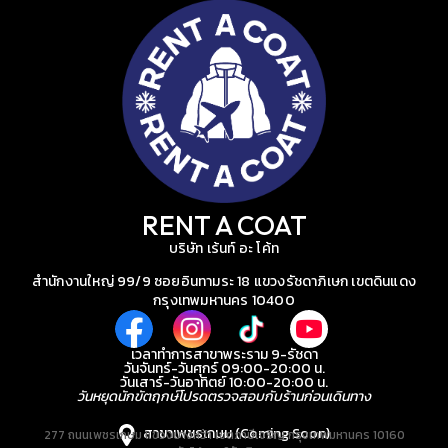
RENT A COAT
บริษัท เร้นท์ อะ โค้ท
สำนักงานใหญ่ 99/9 ซอยอินทามระ 18 แขวงรัชดาภิเษก เขตดินแดง
กรุงเทพมหานคร 10400
เวลาทำการสาขาพระราม 9-รัชดา
วันจันทร์-วันศุกร์ 09:00-20:00 น.
วันเสาร์-วันอาทิตย์ 10:00-20:00 น.
วันหยุดนักขัตฤกษ์โปรดตรวจสอบกับร้านก่อนเดินทาง
สาขาเพชรเกษม (Coming Soon)
277 ถนนเพชรเกษม แขวงบางหว้า เขตภาษีเจริญ กรุงเทพมหานคร 10160