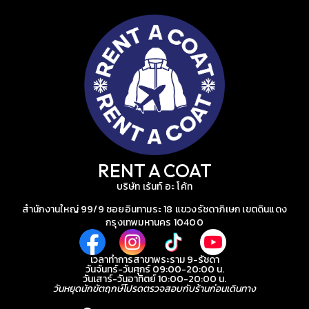
RENT A COAT
บริษัท เร้นท์ อะ โค้ท
สำนักงานใหญ่ 99/9 ซอยอินทามระ 18 แขวงรัชดาภิเษก เขตดินแดง
กรุงเทพมหานคร 10400
เวลาทำการสาขาพระราม 9-รัชดา
วันจันทร์-วันศุกร์ 09:00-20:00 น.
วันเสาร์-วันอาทิตย์ 10:00-20:00 น.
วันหยุดนักขัตฤกษ์โปรดตรวจสอบกับร้านก่อนเดินทาง