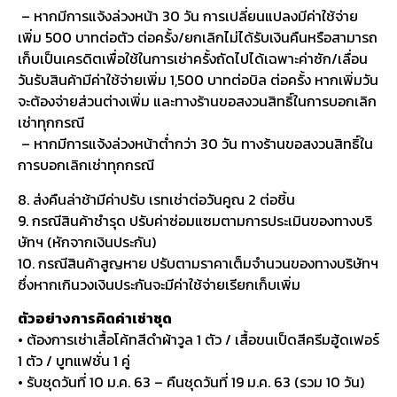
– หากมีการแจ้งล่วงหน้า 30 วัน การเปลี่ยนแปลงมีค่าใช้จ่าย
เพิ่ม 500 บาทต่อตัว ต่อครั้ง/ยกเลิกไม่ได้รับเงินคืนหรือสามารถ
เก็บเป็นเครดิตเพื่อใช้ในการเช่าครั้งถัดไปได้เฉพาะค่าซัก/เลื่อน
วันรับสินค้ามีค่าใช้จ่ายเพิ่ม 1,500 บาทต่อบิล ต่อครั้ง หากเพิ่มวัน
จะต้องจ่ายส่วนต่างเพิ่ม และทางร้านขอสงวนสิทธิ์ในการบอกเลิก
เช่าทุกกรณี
– หากมีการแจ้งล่วงหน้าต่ำกว่า 30 วัน ทางร้านขอสงวนสิทธิ์ใน
การบอกเลิกเช่าทุกกรณี
8. ส่งคืนล่าช้ามีค่าปรับ เรทเช่าต่อวันคูณ 2 ต่อชิ้น
9. กรณีสินค้าชำรุด ปรับค่าซ่อมแซมตามการประเมินของทางบริ
ษัทฯ (หักจากเงินประกัน)
10. กรณีสินค้าสูญหาย ปรับตามราคาเต็มจำนวนของทางบริษัทฯ
ซึ่งหากเกินวงเงินประกันจะมีค่าใช้จ่ายเรียกเก็บเพิ่ม
ตัวอย่างการคิดค่าเช่าชุด
• ต้องการเช่าเสื้อโค้ทสีดำผ้าวูล 1 ตัว / เสื้อขนเป็ดสีครีมฮู้ดเฟอร์
1 ตัว / บูทแฟชั่น 1 คู่
• รับชุดวันที่ 10 ม.ค. 63 – คืนชุดวันที่ 19 ม.ค. 63 (รวม 10 วัน)