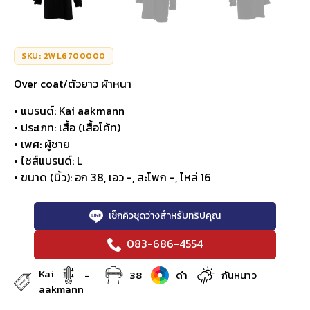
SKU: 2WL6700000
Over coat/ตัวยาว ผ้าหนา
• แบรนด์: Kai aakmann
• ประเภท: เสื้อ (เสื้อโค้ท)
• เพศ: ผู้ชาย
• ไซส์แบรนด์: L
• ขนาด (นิ้ว): อก 38, เอว -, สะโพก -, ไหล่ 16
เช็กคิวชุดว่างสำหรับทริปคุณ
083-686-4554
Kai
-
38
ดำ
กันหนาว
aakmann