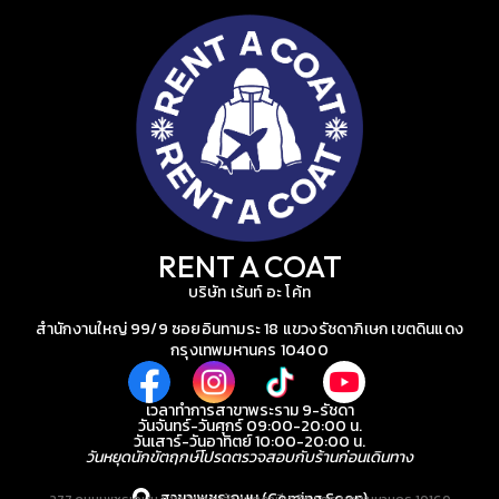
RENT A COAT
บริษัท เร้นท์ อะ โค้ท
สำนักงานใหญ่ 99/9 ซอยอินทามระ 18 แขวงรัชดาภิเษก เขตดินแดง
กรุงเทพมหานคร 10400
เวลาทำการสาขาพระราม 9-รัชดา
วันจันทร์-วันศุกร์ 09:00-20:00 น.
วันเสาร์-วันอาทิตย์ 10:00-20:00 น.
วันหยุดนักขัตฤกษ์โปรดตรวจสอบกับร้านก่อนเดินทาง
สาขาเพชรเกษม (Coming Soon)