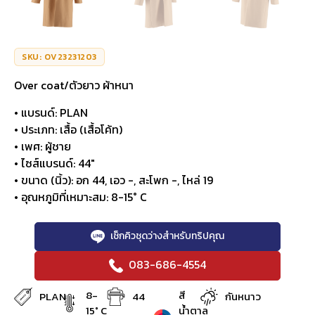
SKU: OV23231203
Over coat/ตัวยาว ผ้าหนา
• แบรนด์: PLAN
• ประเภท: เสื้อ (เสื้อโค้ท)
• เพศ: ผู้ชาย
• ไซส์แบรนด์: 44″
• ขนาด (นิ้ว): อก 44, เอว -, สะโพก -, ไหล่ 19
• อุณหภูมิที่เหมาะสม: 8-15° C
เช็กคิวชุดว่างสำหรับทริปคุณ
083-686-4554
8-
สี
PLAN
44
กันหนาว
15° C
น้ำตาล