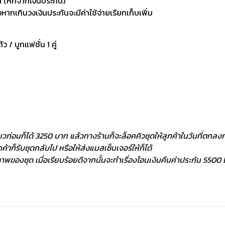
 (หักจากเงินประกัน)
กเกินวงเงินประกันจะมีค่าใช้จ่ายเรียกเก็บเพิ่ม
ัว / บูทแฟชั่น 1 คู่
ยวก่อนก็ได้ 3250 บาท แล้วทางร้านก็จะล็อคคิวชุดให้ลูกค้าในวันที่ตกลงกั
้าก็รับชุดกลับไป หรือให้ส่งแมสเซ็นเจอร์ให้ก็ได้
พของชุด เมื่อเรียบร้อยดีจากนั้นจะทำเรื่องโอนเงินคืนค่าประกัน 5500 ฿