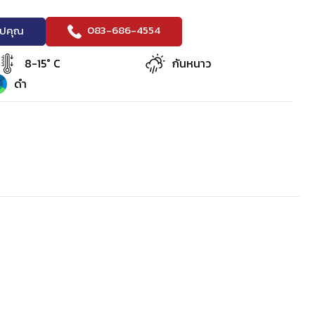
083-686-4554
ริปคุณ
8-15° C
กันหนาว
ดำ