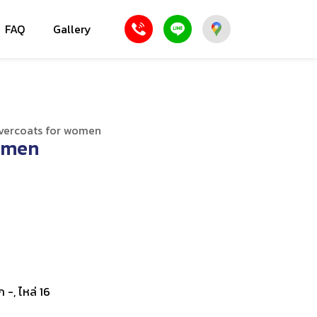
FAQ
Gallery
vercoats for women
omen
ก -, ไหล่ 16