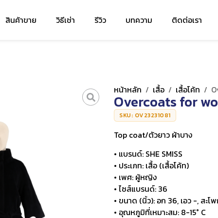
สินค้าขาย
วิธีเช่า
รีวิว
บทความ
ติดต่อเรา
หน้าหลัก
/
เสื้อ
/
เสื้อโค้ท
/
O
Overcoats for w
SKU: OV23231081
Top coat/ตัวยาว ผ้าบาง
• แบรนด์: SHE SMISS
• ประเภท: เสื้อ (เสื้อโค้ท)
• เพศ: ผู้หญิง
• ไซส์แบรนด์: 36
• ขนาด (นิ้ว): อก 36, เอว -, สะโพ
• อุณหภูมิที่เหมาะสม: 8-15° C