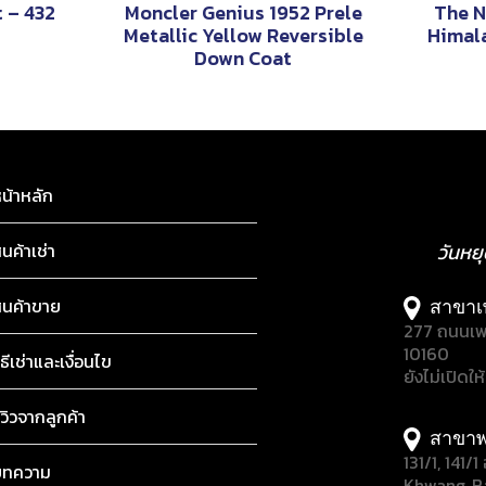
t – 432
Moncler Genius 1952 Prele
The N
Metallic Yellow Reversible
Himal
Down Coat
น้าหลัก
ินค้าเช่า
วันหย
ินค้าขาย
สาขาเ
277 ถนนเพ
10160
ิธีเช่าและเงื่อนไข
ยังไม่เปิดให
ีวิวจากลูกค้า
สาขาพ
131/1, 141
บทความ
Khwang, B