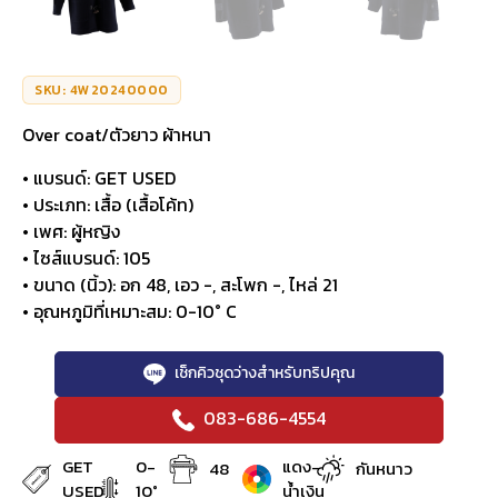
SKU: 4W20240000
Over coat/ตัวยาว ผ้าหนา
• แบรนด์: GET USED
• ประเภท: เสื้อ (เสื้อโค้ท)
• เพศ: ผู้หญิง
• ไซส์แบรนด์: 105
• ขนาด (นิ้ว): อก 48, เอว -, สะโพก -, ไหล่ 21
• อุณหภูมิที่เหมาะสม: 0-10° C
เช็กคิวชุดว่างสำหรับทริปคุณ
083-686-4554
GET
0-
แดง-
48
กันหนาว
USED
10°
น้ำเงิน