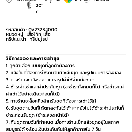
20°
C
รหัสสินค้า : OV23234000
หมวดหมู่ :
เสื้อโค้ท
,
เสื้อ
ทริปแนะนำ : ทริปยุโรป
วิธีการจอง และการเช่าชุด
1. ลูกค้าเลือกแบบชุดที่ลูกค้าต้องการ
2. แจ้งวันที่ต้องการใช้งานวันที่จะคืนชุด และรูปแบบการส่งของ
3. ทางร้านจะแจ้งราคา และสรุปค่าใช้จ่ายทั้งหมด
4. ชำระค่าเช่าและค่าประกันชุด (จะชำระทั้งหมดก็ได้ หรือชำระแค่
ค่าเช่าไว้อย่างเดียวก่อนก็ได้)
5. ทางร้านจะล็อคคิวสำหรับชุดที่ต้องการเช่าไว้ให้
6. รับชุดตามวันที่ได้ตกลงกันไว้ ถ้าหากยังไม่ได้ชำระค่าประกันก็
ชำระก่อนรับชุด (ชำระล่วงหน้าได้)
7. คืนชุดตามวันที่กำหนด เมื่อทางร้านเช็คแล้วชุดอยู่ในสภาพ
สมบูรณ์ดี จะโอนเงินประกันคืนให้ลูกค้าภายใน 7 วัน