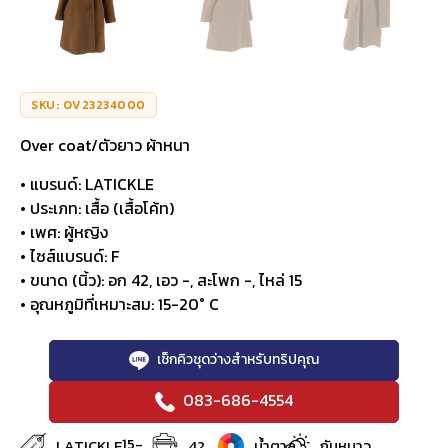
SKU: OV23234000
Over coat/ตัวยาว ผ้าหนา
• แบรนด์: LATICKLE
• ประเภท: เสื้อ (เสื้อโค้ท)
• เพศ: ผู้หญิง
• ไซส์แบรนด์: F
• ขนาด (นิ้ว): อก 42, เอว -, สะโพก -, ไหล่ 15
• อุณหภูมิที่เหมาะสม: 15-20° C
เช็กคิวชุดว่างสำหรับทริปคุณ
083-686-4554
15-
LATICKLE
42
น้ำตาล
กันหนาว