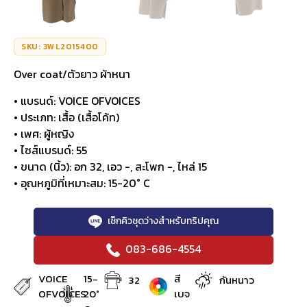
SKU: 3WL2015400
Over coat/ตัวยาว ผ้าหนา
• แบรนด์: VOICE OFVOICES
• ประเภท: เสื้อ (เสื้อโค้ท)
• เพศ: ผู้หญิง
• ไซส์แบรนด์: 55
• ขนาด (นิ้ว): อก 32, เอว -, สะโพก -, ไหล่ 15
• อุณหภูมิที่เหมาะสม: 15-20° C
เช็กคิวชุดว่างสำหรับทริปคุณ
083-686-4554
VOICE
15-
สี
32
กันหนาว
OFVOICES
20°
เบจ