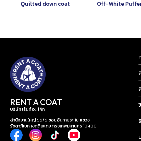
Quilted down coat
Off-White Puffer
ห
ส
ส
RENT A COAT
ว
บริษัท เร้นท์ อะ โค้ท
สำนักงานใหญ่ 99/9 ซอยอินทามระ 18 แขวง
ร
รัชดาภิเษก เขตดินแดง กรุงเทพมหานคร 10400