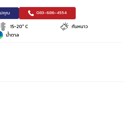
083-686-4554
ริปคุณ
15-20° C
กันหนาว
น้ำตาล