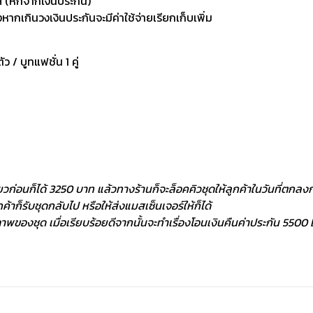
 (หักจากเงินประกัน)
กเกินวงเงินประกันจะมีค่าใช้จ่ายเรียกเก็บเพิ่ม
ัว / บูทแฟชั่น 1 คู่
ยวก่อนก็ได้ 3250 บาท แล้วทางร้านก็จะล็อคคิวชุดให้ลูกค้าในวันที่ตกลงกั
้าก็รับชุดกลับไป หรือให้ส่งแมสเซ็นเจอร์ให้ก็ได้
พของชุด เมื่อเรียบร้อยดีจากนั้นจะทำเรื่องโอนเงินคืนค่าประกัน 5500 ฿