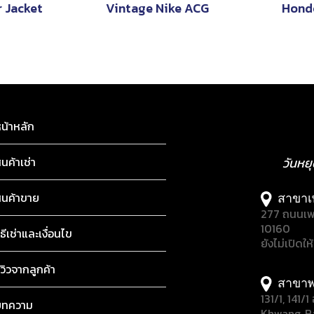
 Jacket
Vintage Nike ACG
Hond
น้าหลัก
ินค้าเช่า
วันหย
ินค้าขาย
สาขาเ
277 ถนนเพ
10160
ิธีเช่าและเงื่อนไข
ยังไม่เปิดให
ีวิวจากลูกค้า
สาขาพ
131/1, 141
บทความ
Khwang, B