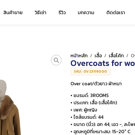
สินค้าขาย
วิธีเช่า
รีวิว
บทความ
ติดต่อเรา
หน้าหลัก
/
เสื้อ
/
เสื้อโค้ท
/
O
Overcoats for wo
SKU: OV23119000
Over coat/ตัวยาว ผ้าหนา
• แบรนด์: 3ROOMS
• ประเภท: เสื้อ (เสื้อโค้ท)
• เพศ: ผู้หญิง
• ไซส์แบรนด์: 44
• ขนาด (นิ้ว): อก 44, เอว -, สะโพก
• อุณหภูมิที่เหมาะสม: 15-20° C