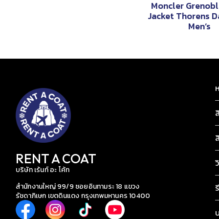
Moncler Grenob
Jacket Thorens D
Men’s
ห
ส
ส
RENT A COAT
ว
บริษัท เร้นท์ อะ โค้ท
สำนักงานใหญ่ 99/9 ซอยอินทามระ 18 แขวง
ร
รัชดาภิเษก เขตดินแดง กรุงเทพมหานคร 10400