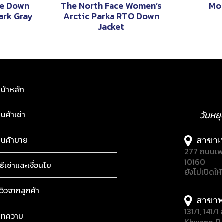
le Down
The North Face Women’s
Mo
ark Gray
Arctic Parka RTO Down
Jacket
น้าหลัก
ินค้าเช่า
วันหย
ินค้าขาย
สาขาเ
277 ถนนเพ
10160
ิธีเช่าและเงื่อนไข
ยังไม่เปิดให
ีวิวจากลูกค้า
สาขาพ
131/1, 141
บทความ
Khwang, B