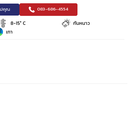
083-686-4554
ริปคุณ
8-15° C
กันหนาว
เทา