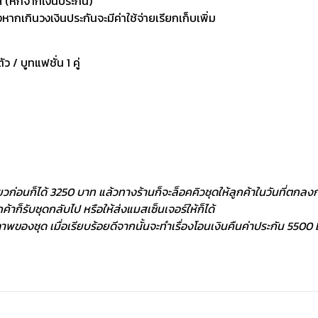
 (หักจากเงินประกัน)
กเกินวงเงินประกันจะมีค่าใช้จ่ายเรียกเก็บเพิ่ม
ัว / บูทแฟชั่น 1 คู่
ยวก่อนก็ได้ 3250 บาท แล้วทางร้านก็จะล็อคคิวชุดให้ลูกค้าในวันที่ตกลงกั
้าก็รับชุดกลับไป หรือให้ส่งแมสเซ็นเจอร์ให้ก็ได้
พของชุด เมื่อเรียบร้อยดีจากนั้นจะทำเรื่องโอนเงินคืนค่าประกัน 5500 ฿