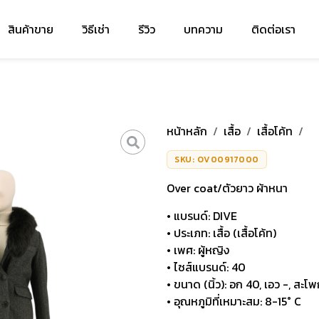
สินค้าขาย
วิธีเช่า
รีวิว
บทความ
ติดต่อเรา
หน้าหลัก
/
เสื้อ
/
เสื้อโค้ท
/
SKU: OV00917000
Over coat/ตัวยาว ผ้าหนา
• แบรนด์: DIVE
• ประเภท: เสื้อ (เสื้อโค้ท)
• เพศ: ผู้หญิง
• ไซส์แบรนด์: 40
• ขนาด (นิ้ว): อก 40, เอว -, สะโพ
• อุณหภูมิที่เหมาะสม: 8-15° C