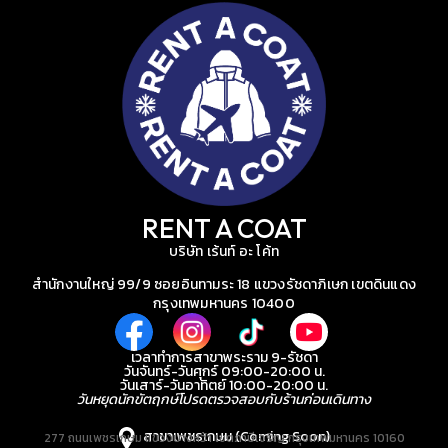
RENT A COAT
บริษัท เร้นท์ อะ โค้ท
สำนักงานใหญ่ 99/9 ซอยอินทามระ 18 แขวงรัชดาภิเษก เขตดินแดง
กรุงเทพมหานคร 10400
เวลาทำการสาขาพระราม 9-รัชดา
วันจันทร์-วันศุกร์ 09:00-20:00 น.
วันเสาร์-วันอาทิตย์ 10:00-20:00 น.
วันหยุดนักขัตฤกษ์โปรดตรวจสอบกับร้านก่อนเดินทาง
สาขาเพชรเกษม (Coming Soon)
277 ถนนเพชรเกษม แขวงบางหว้า เขตภาษีเจริญ กรุงเทพมหานคร 10160