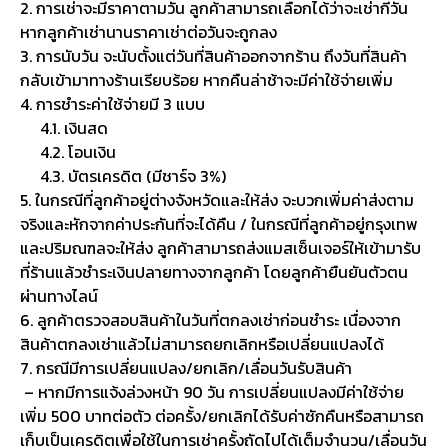
2. การเช่าจะมีราคาตามวัน ลูกค้าสามารถเลือกได้ว่าจะเช่ากี่วัน
หากลูกค้าเช่านานราคาเช่าต่อวันจะถูกลง
3. การนับวัน จะนับตั้งแต่วันที่สินค้าออกจากร้าน ถึงวันที่สินค้า
กลับเข้ามาทางร้านเรียบร้อย หากคืนล่าช้าจะมีค่าใช้จ่ายเพิ่ม
4. การชำระค่าใช้จ่ายมี 3 แบบ
4.1. เงินสด
4.2. โอนเงิน
4.3. บัตรเครดิต (มีชาร์จ 3%)
5. ในกรณีที่ลูกค้าอยู่ต่างจังหวัดและให้ส่ง จะบวกเพิ่มค่าส่งตาม
จริงและหักจากค่าประกันที่จะได้คืน / ในกรณีที่ลูกค้าอยู่กรุงเทพ
และปริมณฑลจะให้ส่ง ลูกค้าสามารถส่งแมสเซ็นเจอร์ให้เข้ามารับ
ที่ร้านแล้วชำระเงินปลายทางจากลูกค้า โดยลูกค้ายืนยันตัวตน
ผ่านทางไลน์
6. ลูกค้าตรวจสอบสินค้าในวันที่ตกลงเช่าก่อนชำระ เนื่องจาก
สินค้าตกลงเช่าแล้วไม่สามารถยกเลิกหรือเปลี่ยนแปลงได้
7. กรณีมีการเปลี่ยนแปลง/ยกเลิก/เลื่อนวันรับสินค้า
– หากมีการแจ้งล่วงหน้า 90 วัน การเปลี่ยนแปลงมีค่าใช้จ่าย
เพิ่ม 500 บาทต่อตัว ต่อครั้ง/ยกเลิกได้รับค่าซักคืนหรือสามารถ
เก็บเป็นเครดิตเพื่อใช้ในการเช่าครั้งถัดไปได้เต็มจำนวน/เลื่อนวัน