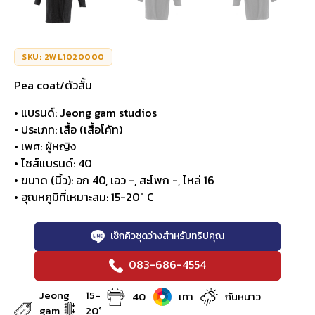
SKU: 2WL1020000
Pea coat/ตัวสั้น
• แบรนด์: Jeong gam studios
• ประเภท: เสื้อ (เสื้อโค้ท)
• เพศ: ผู้หญิง
• ไซส์แบรนด์: 40
• ขนาด (นิ้ว): อก 40, เอว -, สะโพก -, ไหล่ 16
• อุณหภูมิที่เหมาะสม: 15-20° C
เช็กคิวชุดว่างสำหรับทริปคุณ
083-686-4554
Jeong
15-
40
เทา
กันหนาว
gam
20°