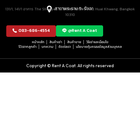
สาขาพระราม 9-รัชดา
131/1, 141/1 อาคาร The Shoppes at Belle, Rama IX Rd, Huai Khwang, Bangkok
10310
083-686-4554
@Rent A Coat
หน้าหลัก
สินค้าเช่า
สินค้าขาย
วิธีเช่าและเงื่อนไข
รีวิวจากลูกค้า
บทความ
ติดต่อเรา
นโยบายคุ้มครองข้อมูลส่วนบุคคล
Copyright © Rent A Coat. All rights reserved