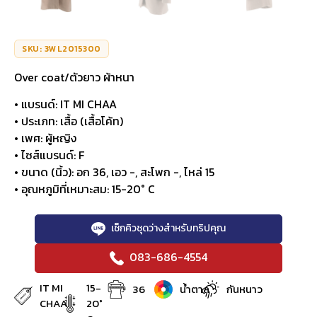
SKU: 3WL2015300
Over coat/ตัวยาว ผ้าหนา
• แบรนด์: IT MI CHAA
• ประเภท: เสื้อ (เสื้อโค้ท)
• เพศ: ผู้หญิง
• ไซส์แบรนด์: F
• ขนาด (นิ้ว): อก 36, เอว -, สะโพก -, ไหล่ 15
• อุณหภูมิที่เหมาะสม: 15-20° C
เช็กคิวชุดว่างสำหรับทริปคุณ
083-686-4554
IT MI
15-
36
น้ำตาล
กันหนาว
CHAA
20°