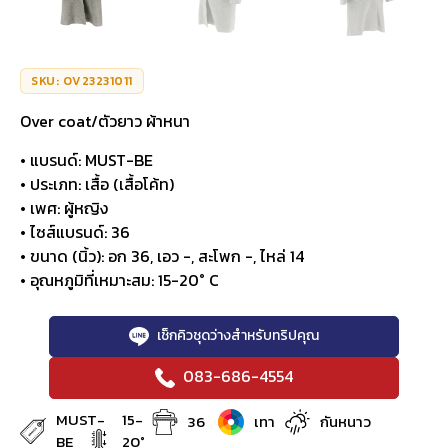
SKU: OV23231011
Over coat/ตัวยาว ผ้าหนา
• แบรนด์: MUST-BE
• ประเภท: เสื้อ (เสื้อโค้ท)
• เพศ: ผู้หญิง
• ไซส์แบรนด์: 36
• ขนาด (นิ้ว): อก 36, เอว -, สะโพก -, ไหล่ 14
• อุณหภูมิที่เหมาะสม: 15-20° C
เช็กคิวชุดว่างสำหรับทริปคุณ
083-686-4554
MUST-
15-
36
เทา
กันหนาว
BE
20°