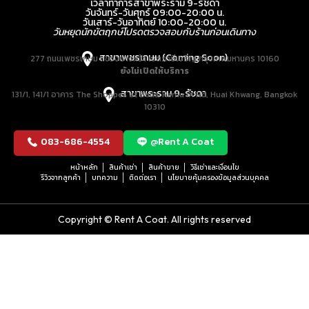
เวลาทำการสาขาพระราม 9-รัชดา
วันจันทร์-วันศุกร์ 09:00-20:00 น.
วันเสาร์-วันอาทิตย์ 10:00-20:00 น.
วันหยุดนักขัตฤกษ์โปรดตรวจสอบกับร้านก่อนเดินทาง
สาขาเพชรเกษม (Coming Soon)
277 ถนนเพชรเกษม แขวงบางหว้า เขตภาษีเจริญ กรุงเทพมหานคร 10160
ยังไม่เปิดให้บริการ
สาขาพระราม 9-รัชดา
131/1, 141/1 อาคาร The Shoppes at Belle, Rama IX Rd, Huai Khwang, Bangkok
10310
083-686-4554
@Rent A Coat
หน้าหลัก
สินค้าเช่า
สินค้าขาย
วิธีเช่าและเงื่อนไข
รีวิวจากลูกค้า
บทความ
ติดต่อเรา
นโยบายคุ้มครองข้อมูลส่วนบุคคล
Copyright © Rent A Coat. All rights reserved