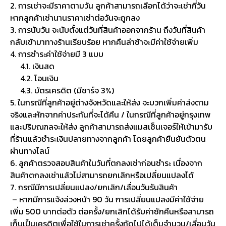
2. การเช่าจะมีราคาตามวัน ลูกค้าสามารถเลือกได้ว่าจะเช่ากี่วัน
หากลูกค้าเช่านานราคาเช่าต่อวันจะถูกลง
3. การนับวัน จะนับตั้งแต่วันที่สินค้าออกจากร้าน ถึงวันที่สินค้า
กลับเข้ามาทางร้านเรียบร้อย หากคืนล่าช้าจะมีค่าใช้จ่ายเพิ่ม
4. การชำระค่าใช้จ่ายมี 3 แบบ
4.1. เงินสด
4.2. โอนเงิน
4.3. บัตรเครดิต (มีชาร์จ 3%)
5. ในกรณีที่ลูกค้าอยู่ต่างจังหวัดและให้ส่ง จะบวกเพิ่มค่าส่งตาม
จริงและหักจากค่าประกันที่จะได้คืน / ในกรณีที่ลูกค้าอยู่กรุงเทพ
และปริมณฑลจะให้ส่ง ลูกค้าสามารถส่งแมสเซ็นเจอร์ให้เข้ามารับ
ที่ร้านแล้วชำระเงินปลายทางจากลูกค้า โดยลูกค้ายืนยันตัวตน
ผ่านทางไลน์
6. ลูกค้าตรวจสอบสินค้าในวันที่ตกลงเช่าก่อนชำระ เนื่องจาก
สินค้าตกลงเช่าแล้วไม่สามารถยกเลิกหรือเปลี่ยนแปลงได้
7. กรณีมีการเปลี่ยนแปลง/ยกเลิก/เลื่อนวันรับสินค้า
– หากมีการแจ้งล่วงหน้า 90 วัน การเปลี่ยนแปลงมีค่าใช้จ่าย
เพิ่ม 500 บาทต่อตัว ต่อครั้ง/ยกเลิกได้รับค่าซักคืนหรือสามารถ
เก็บเป็นเครดิตเพื่อใช้ในการเช่าครั้งถัดไปได้เต็มจำนวน/เลื่อนวัน