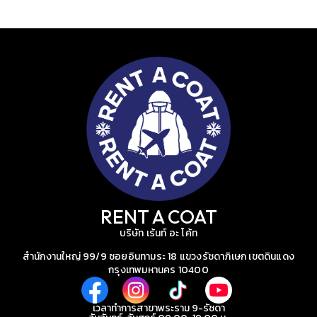
RENT A COAT
บริษัท เร้นท์ อะ โค้ท
สำนักงานใหญ่ 99/9 ซอยอินทามระ 18 แขวงรัชดาภิเษก เขตดินแดง
กรุงเทพมหานคร 10400
เวลาทำการสาขาพระราม 9-รัชดา