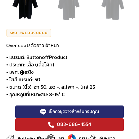
SKU: 3WL0090000
Over coat/ตัวยาว ผ้าหนา
• แบรนด์: ButtonoffProduct
• ประเภท: เสื้อ (เสื้อโค้ท)
• เพศ: ผู้หญิง
• ไซส์แบรนด์: 50
• ขนาด (นิ้ว): อก 50, เอว -, สะโพก -, ไหล่ 25
• อุณหภูมิที่เหมาะสม: 8-15° C
เช็กคิวชุดว่างสำหรับทริปคุณ
083-686-4554
8-
ButtonoffProduct
50
กรม
กันหนาว