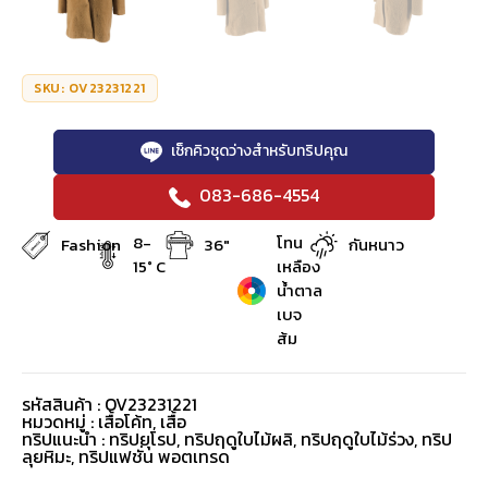
SKU: OV23231221
เช็กคิวชุดว่างสำหรับทริปคุณ
083-686-4554
8-
โทน
Fashion
36"
กันหนาว
15° C
เหลือง
น้ำตาล
เบจ
ส้ม
รหัสสินค้า : OV23231221
หมวดหมู่ :
เสื้อโค้ท
,
เสื้อ
ทริปแนะนำ : ทริปยุโรป, ทริปฤดูใบไม้ผลิ, ทริปฤดูใบไม้ร่วง, ทริป
ลุยหิมะ, ทริปแฟชั่น พอตเทรด