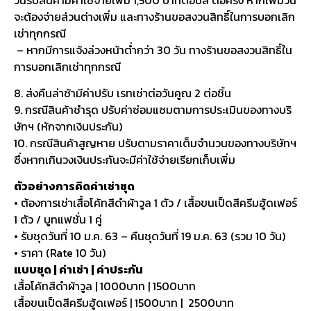
จะต้องจ่ายส่วนต่างเพิ่ม และทางร้านขอสงวนสิทธิ์ในการบอกเลิก
เช่าทุกกรณี
– หากมีการแจ้งล่วงหน้าต่ำกว่า 30 วัน ทางร้านขอสงวนสิทธิ์ใน
การบอกเลิกเช่าทุกกรณี
8. ส่งคืนล่าช้ามีค่าปรับ เรทเช่าต่อวันคูณ 2 ต่อชิ้น
9. กรณีสินค้าชำรุด ปรับค่าซ่อมแซมตามการประเมินของทางบริ
ษัทฯ (หักจากเงินประกัน)
10. กรณีสินค้าสูญหาย ปรับตามราคาเต็มจำนวนของทางบริษัทฯ
ซึ่งหากเกินวงเงินประกันจะมีค่าใช้จ่ายเรียกเก็บเพิ่ม
ตัวอย่างการคิดค่าเช่าชุด
• ต้องการเช่าเสื้อโค้ทสีดำผ้าวูล 1 ตัว / เสื้อขนเป็ดสีครีมฮู้ดเฟอร์
1 ตัว / บูทแฟชั่น 1 คู่
• รับชุดวันที่ 10 ม.ค. 63 – คืนชุดวันที่ 19 ม.ค. 63 (รวม 10 วัน)
• ราคา (Rate 10 วัน)
แบบชุด | ค่าเช่า | ค่าประกัน
เสื้อโค้ทสีดำผ้าวูล | 1000บาท | 1500บาท
เสื้อขนเป็ดสีครีมฮู้ดเฟอร์ | 1500บาท | 2500บาท