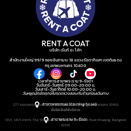
RENT A COAT
บริษัท เร้นท์ อะ โค้ท
สำนักงานใหญ่ 99/9 ซอยอินทามระ 18 แขวงรัชดาภิเษก เขตดินแดง
กรุงเทพมหานคร 10400
เวลาทำการสาขาพระราม 9-รัชดา
วันจันทร์-วันศุกร์ 09:00-20:00 น.
วันเสาร์-วันอาทิตย์ 10:00-20:00 น.
วันหยุดนักขัตฤกษ์โปรดตรวจสอบกับร้านก่อนเดินทาง
สาขาเพชรเกษม (Coming Soon)
277 ถนนเพชรเกษม แขวงบางหว้า เขตภาษีเจริญ กรุงเทพมหานคร 10160
ยังไม่เปิดให้บริการ
สาขาพระราม 9-รัชดา
131/1, 141/1 อาคาร The Shoppes at Belle, Rama IX Rd, Huai Khwang, Bangkok
10310