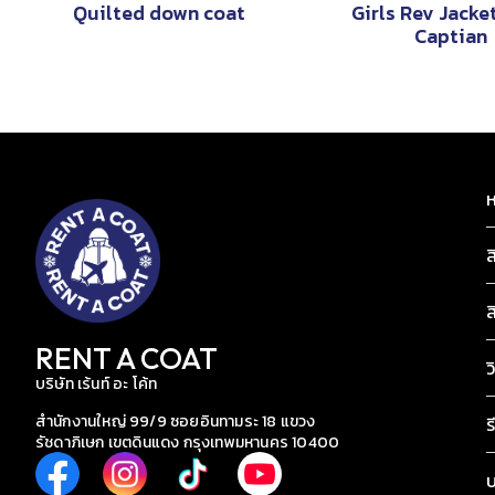
Quilted down coat
Girls Rev Jacke
Captian
ห
ส
ส
RENT A COAT
ว
บริษัท เร้นท์ อะ โค้ท
สำนักงานใหญ่ 99/9 ซอยอินทามระ 18 แขวง
ร
รัชดาภิเษก เขตดินแดง กรุงเทพมหานคร 10400