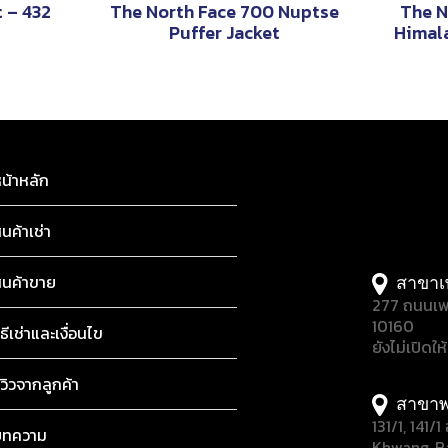
t – 432
The North Face 700 Nuptse
The N
Puffer Jacket
Himal
น้าหลัก
ินค้าเช่า
ินค้าขาย
สาขาเ
277 ถนนเพ
10160
ิธีเช่าและเงื่อนไข
ยังไม่เปิดให
ีวิวจากลูกค้า
สาขาพ
131/1, 141
บทความ
Khwang, B