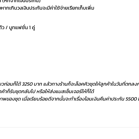
 (หักจากเงินประกัน)
กเกินวงเงินประกันจะมีค่าใช้จ่ายเรียกเก็บเพิ่ม
ัว / บูทแฟชั่น 1 คู่
ยวก่อนก็ได้ 3250 บาท แล้วทางร้านก็จะล็อคคิวชุดให้ลูกค้าในวันที่ตกลงกั
้าก็รับชุดกลับไป หรือให้ส่งแมสเซ็นเจอร์ให้ก็ได้
พของชุด เมื่อเรียบร้อยดีจากนั้นจะทำเรื่องโอนเงินคืนค่าประกัน 5500 ฿