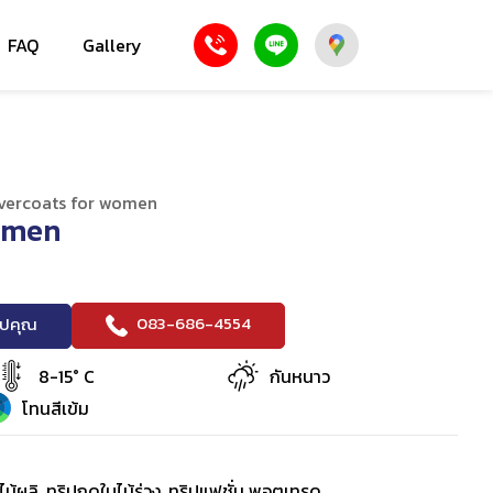
FAQ
Gallery
vercoats for women
omen
083-686-4554
ริปคุณ
8-15° C
กันหนาว
โทนสีเข้ม
ไม้ผลิ, ทริปฤดูใบไม้ร่วง, ทริปแฟชั่น พอตเทรด