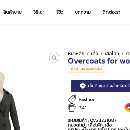
สินค้าขาย
วิธีเช่า
รีวิว
บทความ
ติดต่อเรา
หน้าหลัก
/
เสื้อ
/
เสื้อโค้ท
/
O
Overcoats for w
SKU: OV23231087
เช็กคิวชุดว่างสำหรับท
Fashion
34"
รหัสสินค้า : OV23231087
หมวดหมู่ :
เสื้อโค้ท
,
เสื้อ
ทริปแนะนำ : ทริปยุโรป, ทริปฤดูใบ